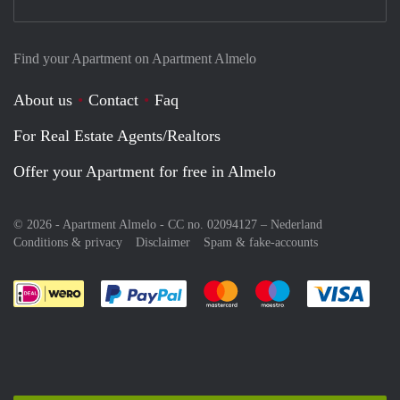
Find your Apartment on Apartment Almelo
About us
Contact
Faq
For Real Estate Agents/Realtors
Offer your Apartment for free in Almelo
© 2026 - Apartment Almelo - CC no. 02094127 –
Nederland
Conditions & privacy
Disclaimer
Spam & fake-accounts
Pay easily with :payment method
Pay easily with :payment meth
Pay easily with :pay
Pay e