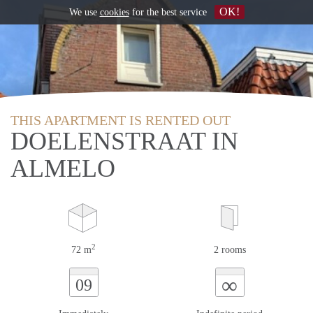
OK!
We use
cookies
for the best service
THIS APARTMENT IS RENTED OUT
DOELENSTRAAT IN
ALMELO
2
72 m
2 rooms
∞
09