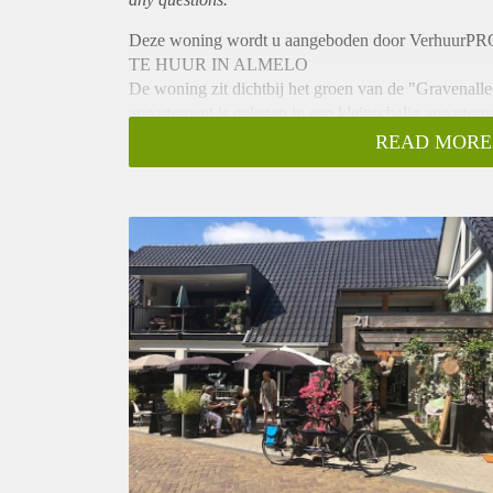
Deze woning wordt u aangeboden door VerhuurPR
TE HUUR IN ALMELO
De woning zit dichtbij het groen van de "Gravenalle
appartement is gelegen in een kleinschalig appartem
woningen zijn drie gezellige en bruisende winkeltjes
READ MORE
INDELING:
- Begane grond: luxe opgang met trap en lift naar d
- Woongedeelte: Hal, 1 slaapkamer, luxe moderne ba
inbouwapparatuur (o.a. afwasmachine, ijskast en 
slaapkamer en met toegang tot het balkon.
BIJZONDERHEDEN:
- Beschikbaar per 1 mei 2021 voor onbepaalde tijd
- Huurprijs € 800,00 excl. g/w/e
- Voorschot g/w/e € 100,00 per maand
- Waarborgsom 1 maand huur
- Privéparkeerplaats eventueel te huur voor €65,- p
- Eigenaar is op zoek naar nette werkende man/vro
Geïnteresseerd? Schrijf u in op www.verhuurpro.nl 
Deze advertentie op internet en op Facebook is slech