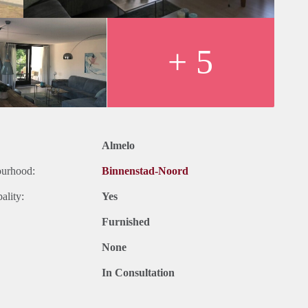
+ 5
Almelo
ourhood:
Binnenstad-Noord
ality:
Yes
Furnished
None
In Consultation