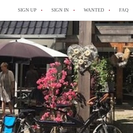
SIGN UP
SIGN IN
WANTED
FAQ
All FAQs