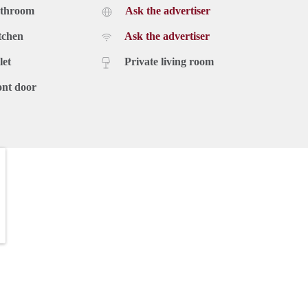
athroom
Ask the advertiser
tchen
Ask the advertiser
let
Private living room
ont door