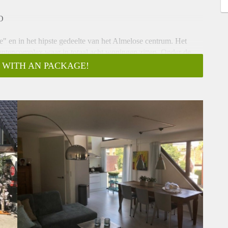
O
e" en in het hipste gedeelte van het Almelose centrum. Het
entencomplex waar in totaal acht woningen zitten. Onder de
 gelegen.
 WITH AN PACKAGE!
e eerste verdieping. Ruime gemeenschappelijke hal met berging.
dkamer met douche, separaat toilet, open keuken met
combi-magnetron). Ruime woonkamer met toegang tot de tweede
er maand
uw
en stuur een mail naar almelo@verhuurpro.nl.
ts ter informatie en dus geheel vrijblijvend. Aan eventuele