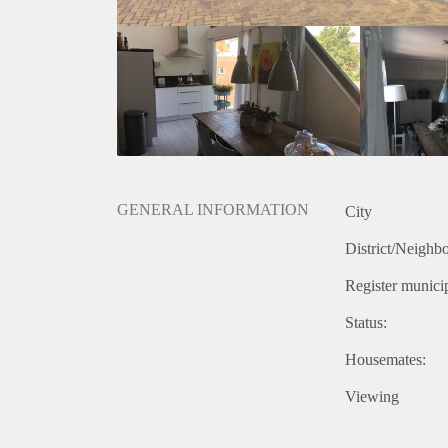
onjuistheden kunnen geen rechten worden ontleend.
GENERAL INFORMATION
City
District/Neighb
Register municip
Status:
Housemates:
Viewing