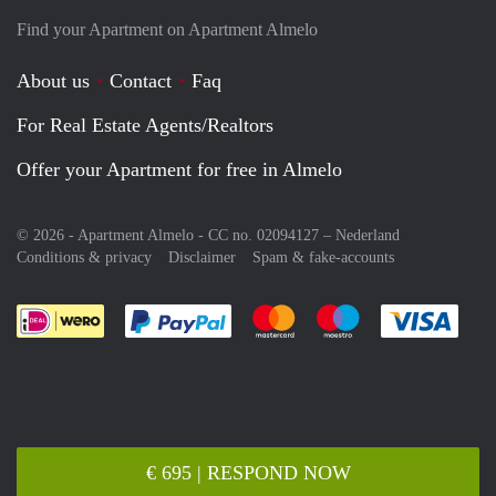
Find your Apartment on Apartment Almelo
About us
Contact
Faq
For Real Estate Agents/Realtors
Offer your Apartment for free in Almelo
© 2026 - Apartment Almelo - CC no. 02094127 –
Nederland
Conditions & privacy
Disclaimer
Spam & fake-accounts
Pay easily with :payment method
Pay easily with :payment meth
Pay easily with :pay
Pay e
€ 695 | RESPOND NOW