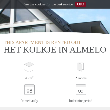
OK!
We use
cookies
for the best service
THIS APARTMENT IS RENTED OUT
HET KOLKJE IN ALMELO
2
45 m
2 rooms
∞
08
Immediately
Indefinite period