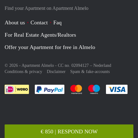
Find your Apartment on Apartment Almelo
About us
Contact
Faq
For Real Estate Agents/Realtors
Offer your Apartment for free in Almelo
© 2026 - Apartment Almelo - CC no. 02094127 –
Nederland
Conditions & privacy
Disclaimer
Spam & fake-accounts
Pay easily with :payment method
Pay easily with :payment meth
Pay easily with :pay
Pay e
€ 850 | RESPOND NOW