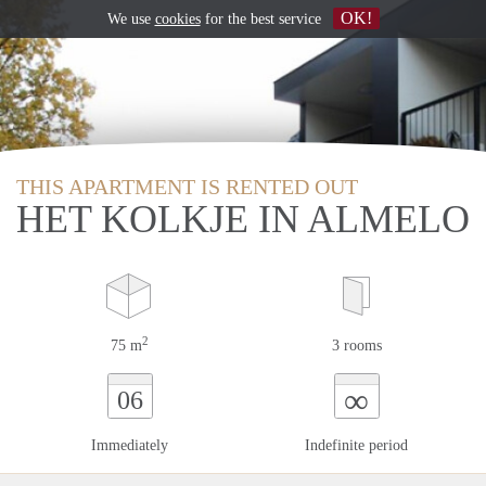
OK!
We use
cookies
for the best service
THIS APARTMENT IS RENTED OUT
HET KOLKJE IN ALMELO
2
75 m
3 rooms
∞
06
Immediately
Indefinite period