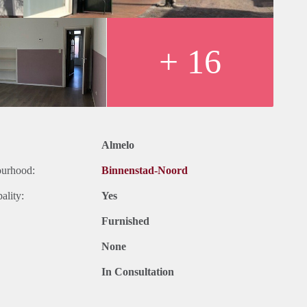
+ 16
Almelo
ourhood:
Binnenstad-Noord
ality:
Yes
Furnished
None
In Consultation