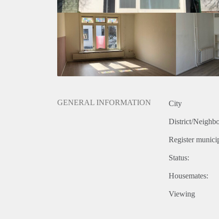
onjuistheden kunnen geen rechten worden ontleend.
GENERAL INFORMATION
City
District/Neighb
Register municip
Status:
Housemates:
Viewing