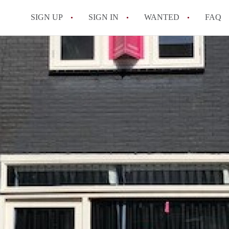
SIGN UP
SIGN IN
WANTED
FAQ
All FAQs