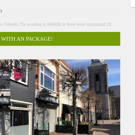
O
 Almelo. De woning is tijdelijk te huur voor maximaal 24
 WITH AN PACKAGE!
nbouwapparatuur (te weten: vaatwasser, koelkast, gasfornuis en
amer aan voorzijde, badkamer met douche en toilet, kleine
en stuur een mail naar almelo@verhuurpro.nl.
ts ter informatie en dus geheel vrijblijvend. Aan eventuele