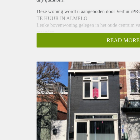
Deze woning wordt u aangeboden door VerhuurPR
TE HUUR IN ALMELO
Leuke bovenwoning gelegen in het oude centrum van
maanden
INDELING:
READ MORE
1e etage: Entree met lange hal, dichte keuken v.v. i
afzuigkap), toilet en ruime woonkamer.
2e etage: Overloop met diverse kasten, grote slaapk
slaapkamer aan achterzijde.
BIJZONDERHEDEN:
- Beschikbaar per direct
- Kale huurprijs € 859,- excl. g/w/e
- Voorschot g/w/e € 200,- per maand
- Waarborgsom 1 maand huur
- Maximale huurtermijn 24 maanden
- Huisdieren niet toegestaan
- Service kosten Eur.20,- per maand
Geïnteresseerd? Schrijf u in op www.verhuurpro.nl 
Deze advertentie op internet en op Facebook is slech