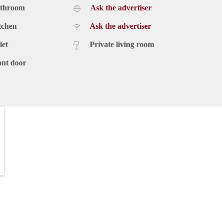
athroom
Ask the advertiser
tchen
Ask the advertiser
let
Private living room
ont door