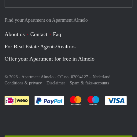
Find your Apartment on Apartment Almelo
About us
Contact
Faq
For Real Estate Agents/Realtors
Offer your Apartment for free in Almelo
© 2026 - Apartment Almelo - CC no. 02094127 –
Nederland
Conditions & privacy
Disclaimer
Spam & fake-accounts
Pay easily with :payment method
Pay easily with :payment meth
Pay easily with :pay
Pay e