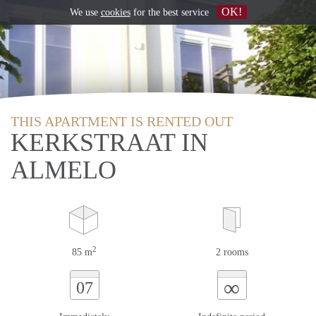
OK!
We use
cookies
for the best service
THIS APARTMENT IS RENTED OUT
KERKSTRAAT IN
ALMELO
2
85 m
2 rooms
∞
07