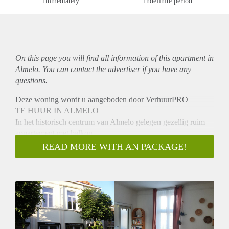
Immediately
Indefinite period
On this page you will find all information of this
apartment
in
Almelo. You can contact the advertiser if you have any
questions.
Deze woning wordt u aangeboden door VerhuurPRO
TE HUUR IN ALMELO
In het historisch centrum van Almelo gelegen gezellig ruim
appartement met balkon.
INDELING:
READ MORE WITH AN PACKAGE!
Ruime woonkamer met kamer ensuite (ook als 2e slaapkamer
te gebruiken), open keuken v.v. vaatwasser, koelkast,
gaskookplaat, afzuigkap en combi-magnetron, badkamer met
douche, wastafel en toilet en een zeer ruime slaapkamer.
Het appartement is gestoffeerd en de kasten blijven staan.
BIJZONDERHEDEN:
- Beschikbaar per 1 november 2022