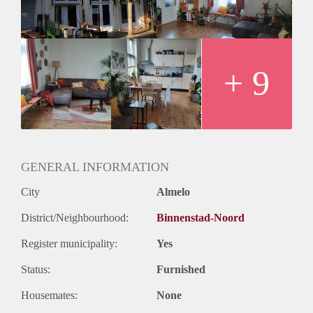
- Huurprijs € 800,- excl. g/w/e
- Waarborgsom 1 maand huur
- Minimale huurperiode 12 maanden
- Huisdieren niet toegestaan
Geïnteresseerd? Schrijf u in op www.verhuurpro.nl en stuur
+ 9
een mail naar almelo@verhuurpro.nl.
Deze advertentie op internet en op Facebook is slechts ter
informatie en dus geheel vrijblijvend. Aan eventuele
onjuistheden kunnen geen rechten worden ontleend.
GENERAL INFORMATION
City
Almelo
District/Neighbourhood:
Binnenstad-Noord
Register municipality:
Yes
Status:
Furnished
Housemates:
None