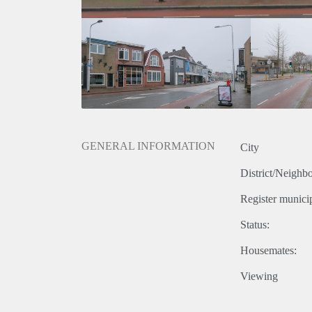
onjuistheden kunnen geen rechten worden ontleend.
GENERAL INFORMATION
City
District/Neighb
Register municip
Status:
Housemates:
Viewing