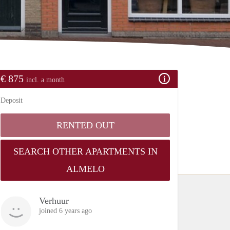
€ 875
incl. a month
Deposit
RENTED OUT
SEARCH OTHER APARTMENTS IN
ALMELO
Verhuur
joined 6 years ago