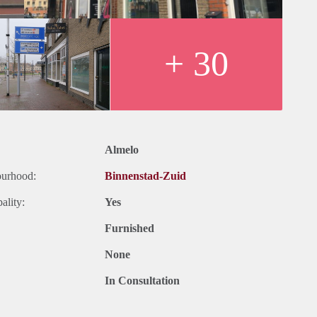
+ 30
Almelo
ourhood:
Binnenstad-Zuid
ality:
Yes
Furnished
None
In Consultation