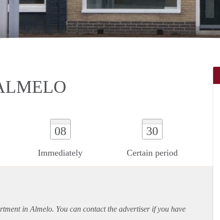
 ALMELO
08
30
Immediately
Certain period
rtment
in Almelo. You can contact the advertiser if you have