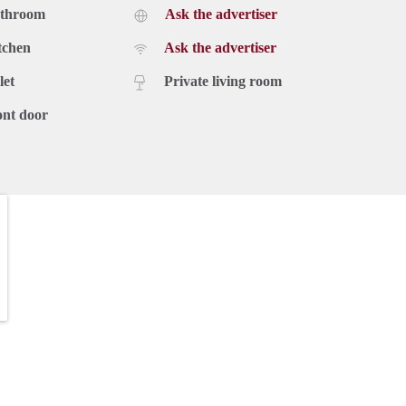
athroom
Ask the advertiser
tchen
Ask the advertiser
let
Private living room
ont door