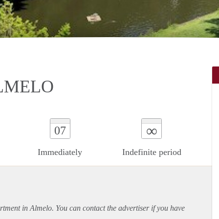
LMELO
∞
07
Immediately
Indefinite period
rtment
in Almelo. You can contact the advertiser if you have