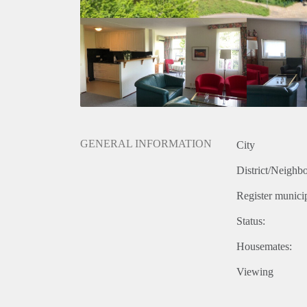
- Volledig gemeubileerd, incl. pannen, borden, bestek
- Minimale huur is 12 maanden
Geïnteresseerd? Schrijf u in op www.verhuurpro.nl 
Deze advertentie op internet en op Facebook is slech
onjuistheden kunnen geen rechten worden ontleend.
GENERAL INFORMATION
City
District/Neighb
Register municip
Status:
Housemates:
Viewing