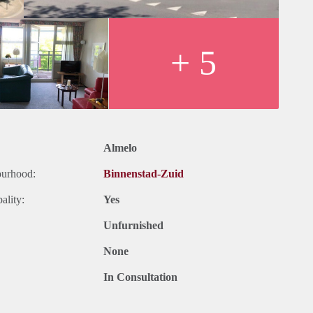
 etc.
en stuur een mail naar almelo@verhuurpro.nl.
+ 5
ts ter informatie en dus geheel vrijblijvend. Aan eventuele
Almelo
ourhood:
Binnenstad-Zuid
ality:
Yes
Unfurnished
None
In Consultation