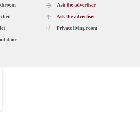
athroom
Ask the advertiser
tchen
Ask the advertiser
let
Private living room
ont door