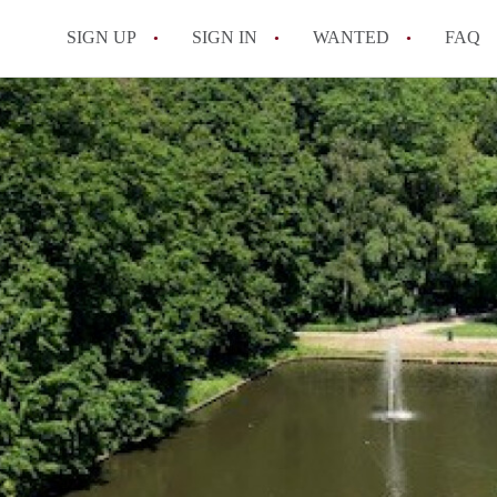
SIGN UP
SIGN IN
WANTED
FAQ
All FAQs