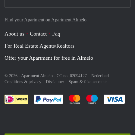
Find your Apartment on Apartment Almelo
About us
Contact
Faq
For Real Estate Agents/Realtors
Offer your Apartment for free in Almelo
© 2026 - Apartment Almelo - CC no. 02094127 –
Nederland
Conditions & privacy
Disclaimer
Spam & fake-accounts
Pay easily with :payment method
Pay easily with :payment meth
Pay easily with :pay
Pay e