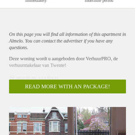
Immediately
Indefinite period
On this page you will find all information of this
apartment
in
Almelo. You can contact the advertiser if you have any
questions.
Deze woning wordt u aangeboden door VerhuurPRO, de
verhuurmakelaar van Twente!
TE HUUR IN ALMELO
De woning is gelegen op de 1e etage, is netjes gestoffeerd en
READ MORE WITH AN PACKAGE!
heeft een leuk balkon op het zuiden.
INDELING:
Woonkamer en slaapkamer gescheiden door schuifdeuren,
badkamer met ligbad en dubbele wastafel, separaat toilet,
keuken en bijkeuken.
BIJZONDERHEDEN:
- Volledig gestoffeerd. Kan ook volledig ingericht worden