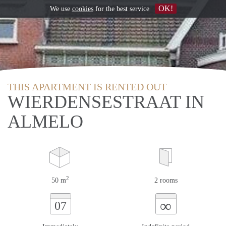
OK!
We use
cookies
for the best service
THIS APARTMENT IS RENTED OUT
WIERDENSESTRAAT IN
ALMELO
2
50 m
2 rooms
∞
07