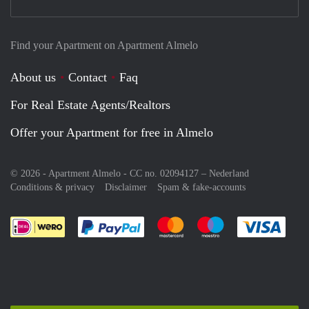
Find your Apartment on Apartment Almelo
About us
Contact
Faq
For Real Estate Agents/Realtors
Offer your Apartment for free in Almelo
© 2026 - Apartment Almelo - CC no. 02094127 –
Nederland
Conditions & privacy
Disclaimer
Spam & fake-accounts
Pay easily with :payment method
Pay easily with :payment meth
Pay easily with :pay
Pay e