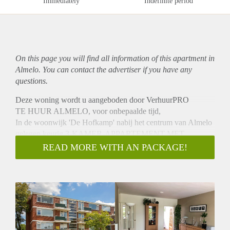
Immediately
Indefinite period
On this page you will find all information of this
apartment
in
Almelo. You can contact the advertiser if you have any
questions.
Deze woning wordt u aangeboden door VerhuurPRO
TE HUUR ALMELO, voor onbepaalde tijd,
In de woonwijk 'De Hofkamp' nabij het centrum van Almelo
gelegen keurig 3-KAMER-APPARTEMENT MET
INPANDIGE BERGING. In de omgeving vindt u o.a. een
READ MORE WITH AN PACKAGE!
basisschool, kinderopvang en ook uitvalswegen zijn vlot te
bereiken. Het appartement beschikt over een dubbel balkon
en 2 slaapkamers.
BEGANE GROND :
Afgesloten entree met toegang tot het souterrain en
trappenhuis.
INDELING: