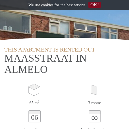
OK!
We use
cookies
for the best service
THIS APARTMENT IS RENTED OUT
MAASSTRAAT IN
ALMELO
2
65 m
3 rooms
∞
06