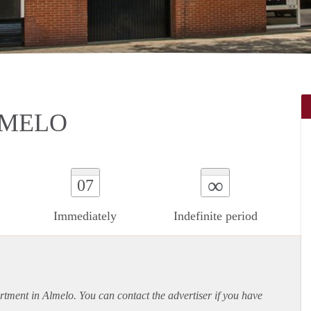
LMELO
∞
07
Immediately
Indefinite period
rtment
in Almelo. You can contact the advertiser if you have