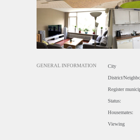
- Waarborgsom 1 maand huur
Geïnteresseerd? Schrijf u in op www.verhuurpro.nl 
Deze advertentie op internet en op Facebook is slech
onjuistheden kunnen geen rechten worden ontleend.
GENERAL INFORMATION
City
District/Neighb
Register municip
Status:
Housemates:
Viewing