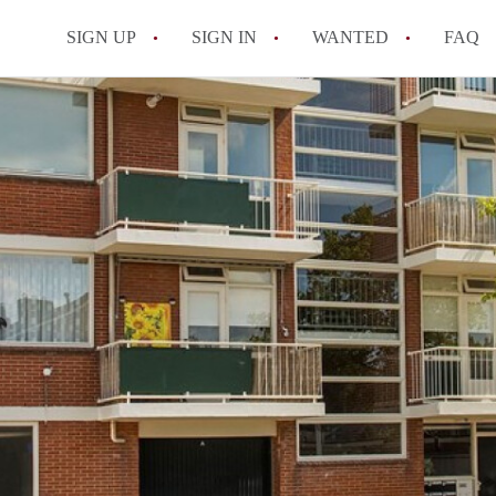
SIGN UP
SIGN IN
WANTED
FAQ
All FAQs