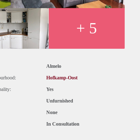
en stuur een mail naar almelo@verhuurpro.nl.
ts ter informatie en dus geheel vrijblijvend. Aan eventuele
+ 5
Almelo
ourhood:
Hofkamp-Oost
ality:
Yes
Unfurnished
None
In Consultation