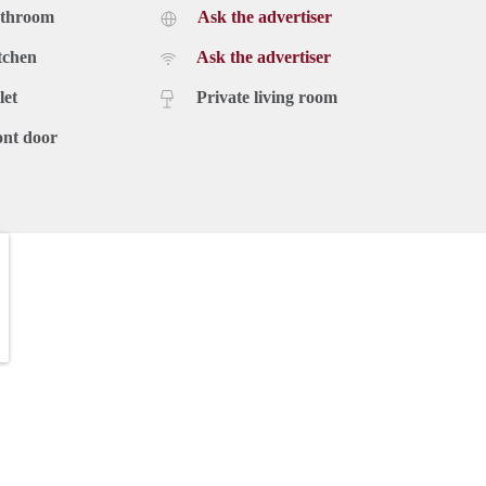
athroom
Ask the advertiser
tchen
Ask the advertiser
let
Private living room
ont door