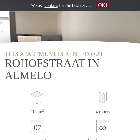
OK!
We use
cookies
for the best service
THIS APARTMENT IS RENTED OUT
ROHOFSTRAAT IN
ALMELO
2
102 m
4 rooms
∞
07