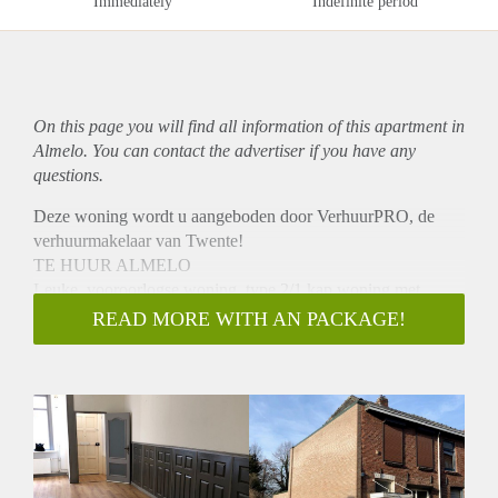
Immediately
Indefinite period
On this page you will find all information of this
apartment
in
Almelo. You can contact the advertiser if you have any
questions.
Deze woning wordt u aangeboden door VerhuurPRO, de
verhuurmakelaar van Twente!
TE HUUR ALMELO
Leuke, vooroorlogse woning, type 2/1 kap woning met
uitgebouwde woonkeuken en drie slaapkamers. De woning
READ MORE WITH AN PACKAGE!
is gelegen op loopafstand van het centrum.
INDELING:
Entree, hal, L-vormige woonkamer, meterkast, woonkeuken
voorzien van inbouwapparatuur, tussenhal met trapopgang en
opstelplaats wasmachine, toiletruimte.
1e VERDIEPING:
Overloop, twee ruime slaapkamers, badkamer met douche,