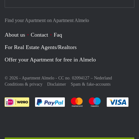
Find your Apartment on Apartment Almelo
About us
Contact
Faq
For Real Estate Agents/Realtors
Offer your Apartment for free in Almelo
© 2026 - Apartment Almelo - CC no. 02094127 –
Nederland
Conditions & privacy
Disclaimer
Spam & fake-accounts
Pay easily with :payment method
Pay easily with :payment meth
Pay easily with :pay
Pay e