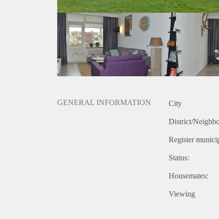
Deze advertentie op internet en op Facebook is slech
onjuistheden kunnen geen rechten worden ontleend.
GENERAL INFORMATION
City
District/Neighb
Register municip
Status:
Housemates:
Viewing