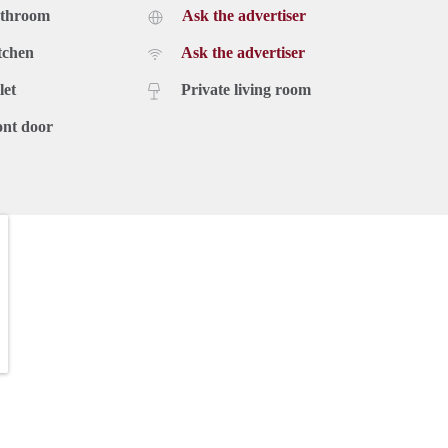
athroom
Ask the advertiser
tchen
Ask the advertiser
let
Private living room
ont door