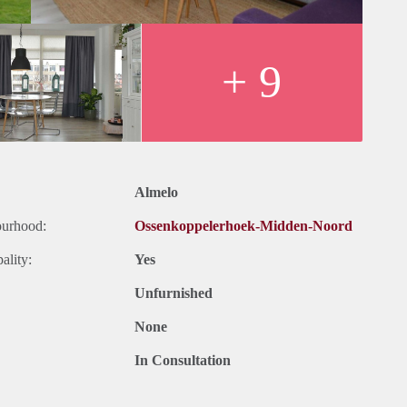
ts ter informatie en dus geheel vrijblijvend. Aan eventuele
+ 9
Almelo
ourhood:
Ossenkoppelerhoek-Midden-Noord
ality:
Yes
Unfurnished
None
In Consultation