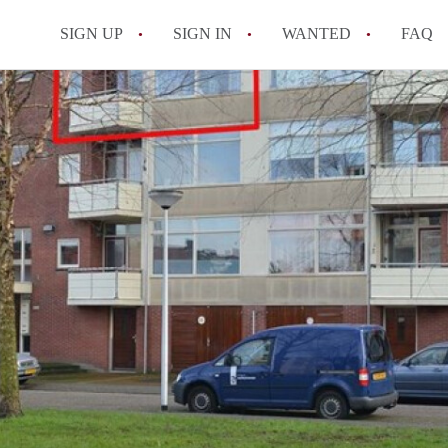
SIGN UP
SIGN IN
WANTED
FAQ
All FAQs