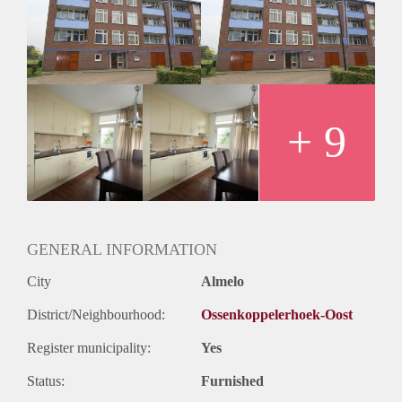
badkamer met royale douche met cabine, wastafel,
wasmachineaansluiting en designradiator.
BIJZONDERHEDEN:
- Beschikbaar per 1 september 2022 voor onbepaalde tijd
- Minimale huurtermijn 12 maanden
- Huurprijs € 760,- per maand incl serv.kosten en excl. g/w/e
- Waarborgsom 1 maand huur
+ 9
- Berging in onderbouw;
Geïnteresseerd? Schrijf u in op www.verhuurpro.nl en stuur
een mail naar almelo@verhuurpro.nl.
Deze advertentie op internet en op Facebook is slechts ter
informatie en dus geheel vrijblijvend. Aan eventuele
onjuistheden kunnen geen rechten worden ontleend.
GENERAL INFORMATION
City
Almelo
District/Neighbourhood:
Ossenkoppelerhoek-Oost
Register municipality:
Yes
Status:
Furnished