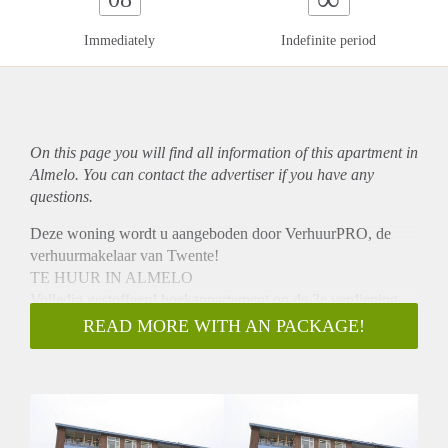
Immediately
Indefinite period
On this page you will find all information of this
apartment
in
Almelo. You can contact the advertiser if you have any
questions.
Deze woning wordt u aangeboden door VerhuurPRO, de
verhuurmakelaar van Twente!
TE HUUR IN ALMELO
Volledig gestoffeerd hoekappartement op de 3e verdieping
aan de rand van de stad gelegen.
READ MORE WITH AN PACKAGE!
INDELING:
Ruime hal met kast en toilet met fonteintje, woonkamer met
open keuken voorzien van divers inbouwapparatuur en
apothekerskast, balkon, slaapkamer met aparte inloop-
kleedruimte, 2e slaapkamer met 2e balkon op zuiden, luxe