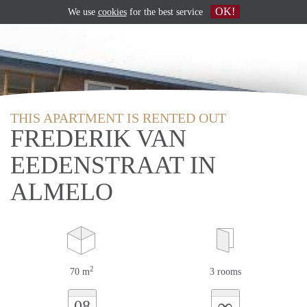
OK!
We use
cookies
for the best service
THIS APARTMENT IS RENTED OUT
FREDERIK VAN
EEDENSTRAAT IN
ALMELO
2
70 m
3 rooms
∞
08