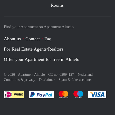
Rooms
Find your Apartment on Apartment Almelo
About us
Contact
Faq
For Real Estate Agents/Realtors
Offer your Apartment for free in Almelo
© 2026 - Apartment Almelo - CC no. 02094127 –
Nederland
Conditions & privacy
Disclaimer
Spam & fake-accounts
Pay easily with :payment method
Pay easily with :payment meth
Pay easily with :pay
Pay e