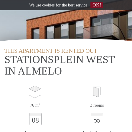
OK!
We use
cookies
for the best service
THIS APARTMENT IS RENTED OUT
STATIONSPLEIN WEST
IN ALMELO
2
76 m
3 rooms
∞
08