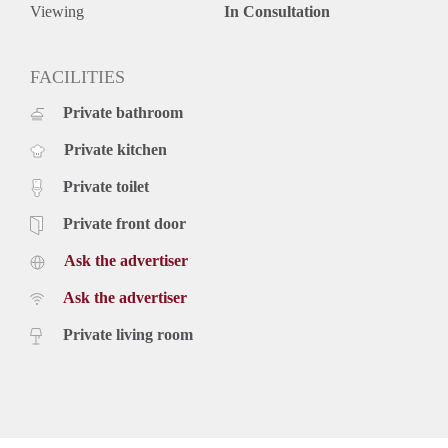
- Woonoppervlakte: ca. 76 m2
Viewing
In Consultation
- Bouwjaar 2024
- Vloerverwarming en warmtepomp
- Dak voorzien van 8 eigen zonnepanelen, opbrengst voor
FACILITIES
huurder
Private bathroom
- Eigen balkon
- Berging in de parkeerkelder
Private kitchen
- Eigen parkeerplaats en 2 laadpalen aanwezig in
parkeerkelder
Private toilet
Deze advertentie op internet en op facebook is slechts ter
informatie en dus geheel vrijblijvend.
Private front door
Aan eventuele onjuistheden kunnen geen rechten worden
Ask the advertiser
ontleend.
Ask the advertiser
Private living room