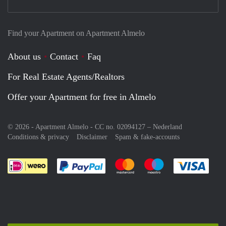
Find your Apartment on Apartment Almelo
About us
Contact
Faq
For Real Estate Agents/Realtors
Offer your Apartment for free in Almelo
© 2026 - Apartment Almelo - CC no. 02094127 –
Nederland
Conditions & privacy
Disclaimer
Spam & fake-accounts
Pay easily with :payment method
Pay easily with :payment meth
Pay easily with :pay
Pay e