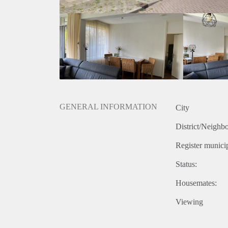
onjuistheden kunnen geen rechten worden ontleend.
GENERAL INFORMATION
City
District/Neighb
Register municip
Status:
Housemates:
Viewing