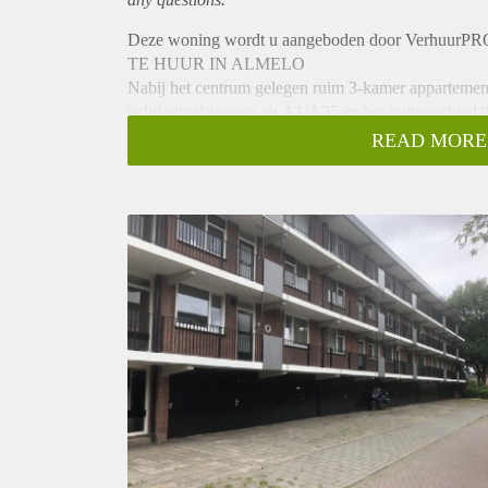
Deze woning wordt u aangeboden door VerhuurPRO
TE HUUR IN ALMELO
Nabij het centrum gelegen ruim 3-kamer appartement,
nabij uitvalswegen als A1/A35 en het buitengebied '
INDELING:
READ MORE
Begane grond: Entree, trappenhuis, en een gezamenl
1e Verdieping:
Entree met meterkast, doorloop naar de hal met toega
afzuigkap en voorraadkast. Ruime, lichte woonkame
voorzien van een vaste kast, badkamer met douche e
BIJZONDERHEDEN:
- Beschikbaar per 1 mei 2022
- Huurprijs incl. servicekosten € 875,00 per maand
- Waarborgsom 1 maand huur
- De woning is deels gestoffeerd
- Huisdieren niet toegestaan
- Minimale huurtermijn 12 maanden
Geïnteresseerd? Stuur een mail naar almelo@verhuur
Deze advertentie op internet en op Facebook is slech