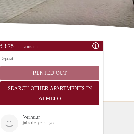
€ 875
incl. a month
Deposit
RENTED OUT
SEARCH OTHER APARTMENTS IN
ALMELO
Verhuur
joined 6 years ago