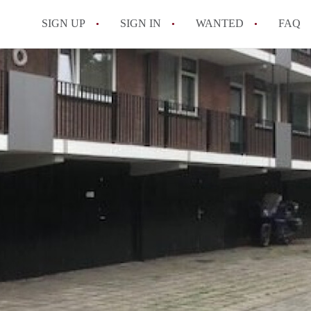
SIGN UP
SIGN IN
WANTED
FAQ
All FAQs