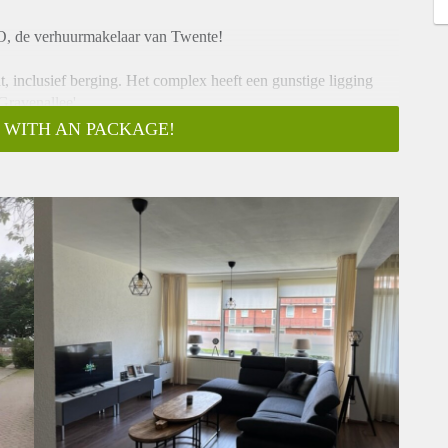
, de verhuurmakelaar van Twente!
 inclusief berging. Het complex heeft een gunstige ligging
Gravenallee'.
 WITH AN PACKAGE!
ijke berging.
ng tot het toilet, ruime keuken met 5-pits gaskookplaat, oven,
r met toegang tot het balkon, twee slaapkamers waarvan 1
n wastafel.
pro.nl.
ts ter informatie en dus geheel vrijblijvend. Aan eventuele