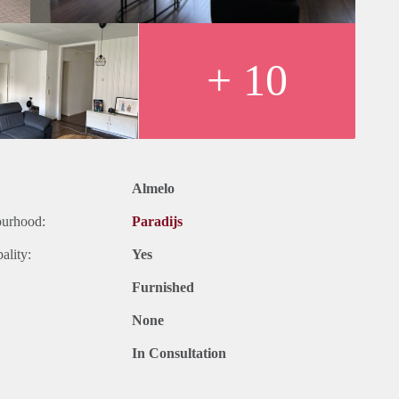
+ 10
Almelo
ourhood:
Paradijs
ality:
Yes
Furnished
None
In Consultation