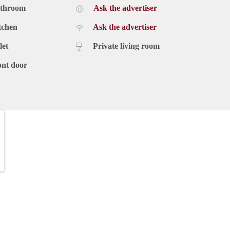
athroom
Ask the advertiser
tchen
Ask the advertiser
let
Private living room
ont door