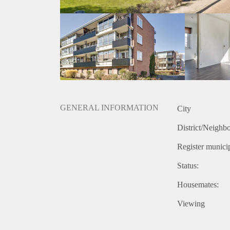
Deze advertentie op internet en op Facebook is slech
onjuistheden kunnen geen rechten worden ontleend.
GENERAL INFORMATION
City
District/Neighb
Register municip
Status:
Housemates:
Viewing