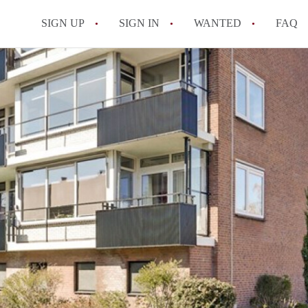
SIGN UP
SIGN IN
WANTED
FAQ
All FAQs