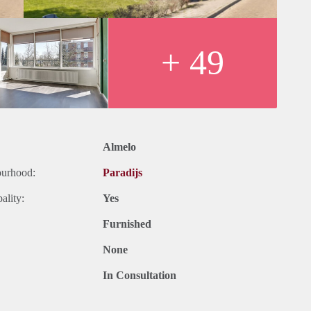
ts ter informatie en dus geheel vrijblijvend. Aan eventuele
+ 49
Almelo
ourhood:
Paradijs
ality:
Yes
Furnished
None
In Consultation