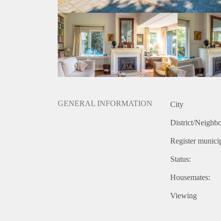
- Te huur onder de leegstandswetvergunning
- Huurprijs € 1.250,- excl. g/w/e
- Waarborgsom 1 maand huur
- De woning is volledig gestoffeerd
- Woonkamer voorzien van visgraat parketvloer
- Totaal vijf ruime slaapkamers
- Oprit, carport en garage
- Geheel zeer goed onderhouden
- Fraai aangelegde tuin
- Rustige woonwijk, kindvriendelijke omgeving, dic
GENERAL INFORMATION
City
- Huisdieren niet toegestaan
- Roken niet toegestaan
District/Neighb
- Wij zoeken nette rustige huurders met een vast die
Register municip
- Woonoppervlakte ca. 163 m2
- Kavel 478 m2 eigen grond + ca. 50 m2 in gebruik
Status:
- De woning beschikt over 2 zonweringen en is grot
- Desondanks de bouwperiode en inhoud, toch een l
Housemates:
- Gehele woning is voorzien van isolerende beglazin
Viewing
- De badkamer is in 2017 gemoderniseerd
- Inhoud ca. 681 m3
- De woning is ook te koop, vraagprijs € 595.000,- k