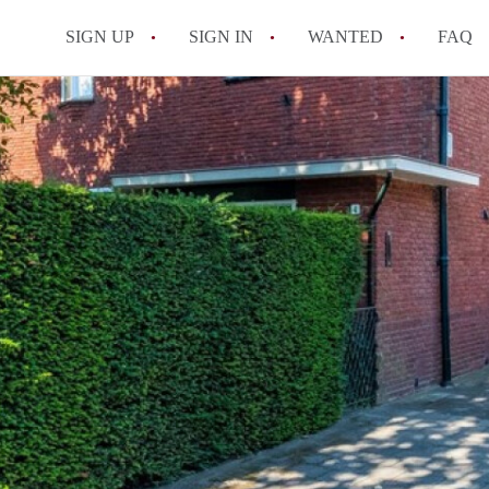
SIGN UP
SIGN IN
WANTED
FAQ
All FAQs