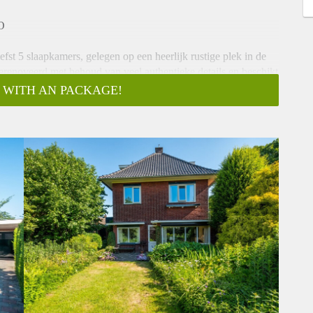
O
iefst 5 slaapkamers, gelegen op een heerlijk rustige plek in de
erenoveerd met behoud van veel authentieke details en beschikt
ngelegde tuin gelegen aan de zuidzijde, een oprit en een
 WITH AN PACKAGE!
ito vloer, (hangend) toilet, ruime woonkeuken voorzien van
et visgraat-parketvloer en schouw met gashaard. Bijkeuken
lder. Berging/hobbyruimte met binnendoor/ toegang tot ruime
 voorzien van vaste kasten, moderne badkamer met
n 2e toilet.
amers en veel bergruimte.
overleg