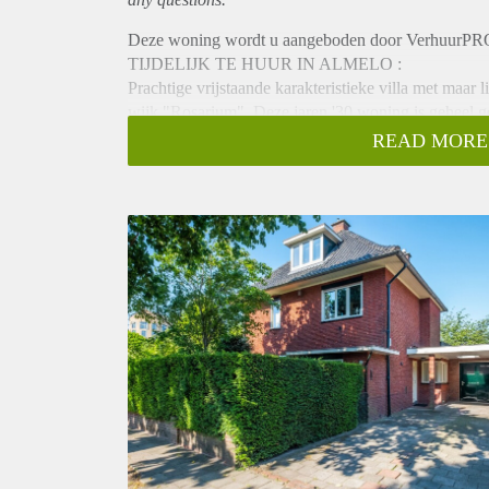
Deze woning wordt u aangeboden door VerhuurPR
TIJDELIJK TE HUUR IN ALMELO :
Prachtige vrijstaande karakteristieke villa met maar l
wijk "Rosarium". Deze jaren '30 woning is geheel g
over een ruime woonkeuken met erker en een fraai aa
READ MORE
garage.
INDELING:
BEGANE GROND:
Entree met tochtportaal, hal met trapopgang en gran
inbouwapparatuur en erker, L-vormige woonkamer m
met wasmachine aansluiting en toegang tot grote ke
garage.
1E VERDIEPING:
Middels bordestrap te bereiken 3 grote slaapkamers
vloerverwarming en inloopdouche, dubbele wastafel e
2E VERDIEPING:
Via een vaste trap te bereiken overloop met 2 slaapk
BIJZONDERHEDEN:
- Beschikbaar per 01 mei 2023, tijdelijk, periode in 