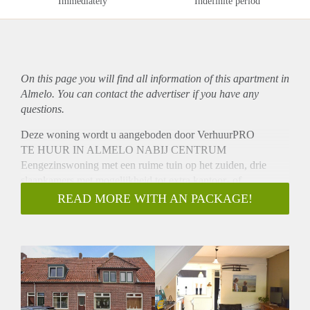
Immediately
Indefinite period
On this page you will find all information of this
apartment
in
Almelo. You can contact the advertiser if you have any
questions.
Deze woning wordt u aangeboden door VerhuurPRO
TE HUUR IN ALMELO NABIJ CENTRUM
Eengezinswoning met een ruime tuin op het zuiden, drie
slaapkamers met mogelijkheid tot extra kantoor- of
hobbyruimte.
READ MORE WITH AN PACKAGE!
INDELING:
Begane grond:
Entree, hal met trapopgang, woonkamer, half open keuken,
achterportaal met toegang naar het toilet en de badkamer,
voorzien van douche en wastafel, toegang naar een
aangebouwde ruimte geschikt als kantoor- or hobbyruimte.
1e VERDIEPING: