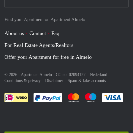
Find your Apartment on Apartment Almelo
About us
Contact
Faq
For Real Estate Agents/Realtors
Offer your Apartment for free in Almelo
© 2026 - Apartment Almelo - CC no. 02094127 –
Nederland
Conditions & privacy
Disclaimer
Spam & fake-accounts
Pay easily with :payment method
Pay easily with :payment meth
Pay easily with :pay
Pay e