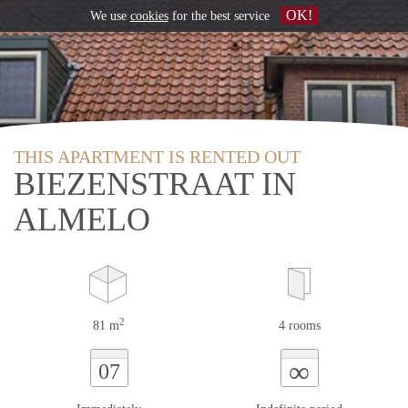
OK!
We use
cookies
for the best service
THIS APARTMENT IS RENTED OUT
BIEZENSTRAAT IN
ALMELO
2
81 m
4 rooms
∞
07