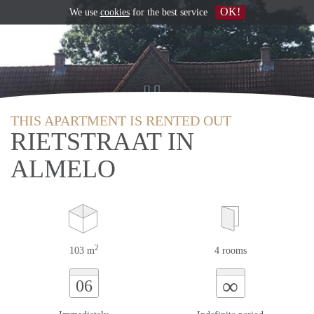
OK!
We use
cookies
for the best service
THIS APARTMENT IS RENTED OUT
RIETSTRAAT IN
ALMELO
2
103 m
4 rooms
∞
06