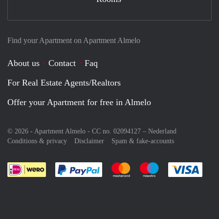
Find your Apartment on Apartment Almelo
About us
Contact
Faq
For Real Estate Agents/Realtors
Offer your Apartment for free in Almelo
© 2026 - Apartment Almelo - CC no. 02094127 –
Nederland
Conditions & privacy
Disclaimer
Spam & fake-accounts
Pay easily with :payment method
Pay easily with :payment meth
Pay easily with :pay
Pay e