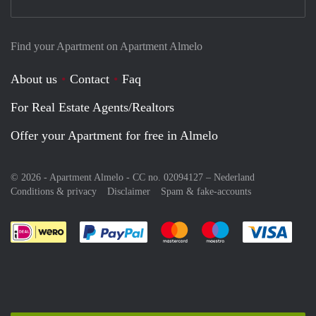
Find your Apartment on Apartment Almelo
About us
Contact
Faq
For Real Estate Agents/Realtors
Offer your Apartment for free in Almelo
© 2026 - Apartment Almelo - CC no. 02094127 –
Nederland
Conditions & privacy
Disclaimer
Spam & fake-accounts
Pay easily with :payment method
Pay easily with :payment meth
Pay easily with :pay
Pay e