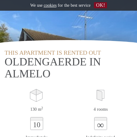
OK!
We use
cookies
for the best service
THIS APARTMENT IS RENTED OUT
OLDENGAERDE IN
ALMELO
2
130 m
4 rooms
∞
10