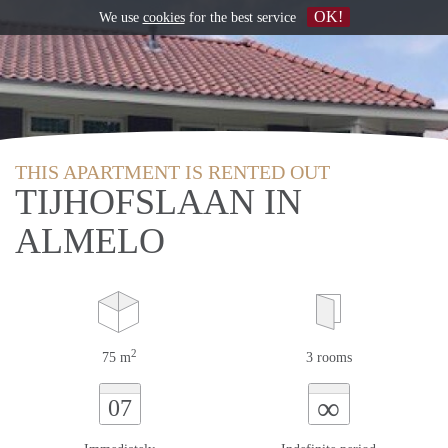
OK!
We use
cookies
for the best service
THIS APARTMENT IS RENTED OUT
TIJHOFSLAAN IN
ALMELO
2
75 m
3 rooms
∞
07