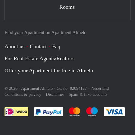
Rooms
Find your Apartment on Apartment Almelo
About us
Contact
Faq
For Real Estate Agents/Realtors
Offer your Apartment for free in Almelo
© 2026 - Apartment Almelo - CC no. 02094127 –
Nederland
Conditions & privacy
Disclaimer
Spam & fake-accounts
Pay easily with :payment method
Pay easily with :payment meth
Pay easily with :pay
Pay e