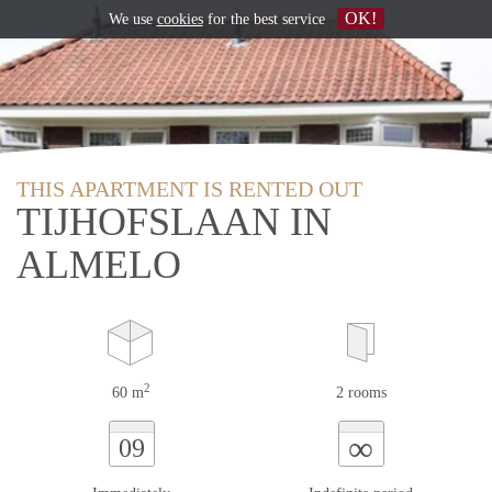
OK!
We use
cookies
for the best service
THIS APARTMENT IS RENTED OUT
TIJHOFSLAAN IN
ALMELO
2
60 m
2 rooms
∞
09