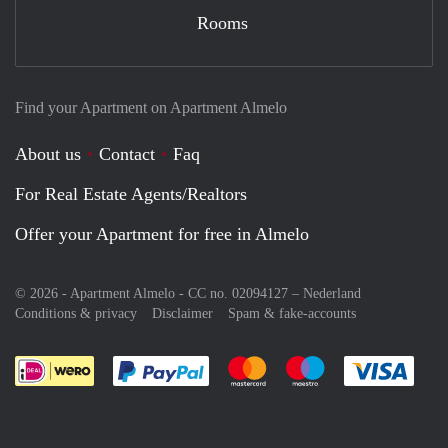
Rooms
Find your Apartment on Apartment Almelo
About us
Contact
Faq
For Real Estate Agents/Realtors
Offer your Apartment for free in Almelo
© 2026 - Apartment Almelo - CC no. 02094127 –
Nederland
Conditions & privacy
Disclaimer
Spam & fake-accounts
Pay easily with :payment method
Pay easily with :payment meth
Pay easily with :pay
Pay e