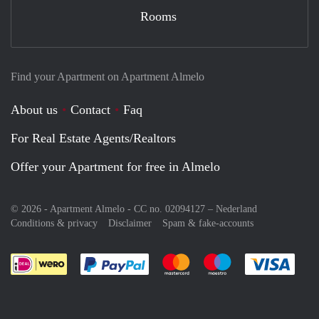
Rooms
Find your Apartment on Apartment Almelo
About us
Contact
Faq
For Real Estate Agents/Realtors
Offer your Apartment for free in Almelo
© 2026 - Apartment Almelo - CC no. 02094127 –
Nederland
Conditions & privacy
Disclaimer
Spam & fake-accounts
Pay easily with :payment method
Pay easily with :payment meth
Pay easily with :pay
Pay e