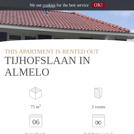
OK!
We use
cookies
for the best service
THIS APARTMENT IS RENTED OUT
TIJHOFSLAAN IN
ALMELO
2
75 m
3 rooms
∞
06