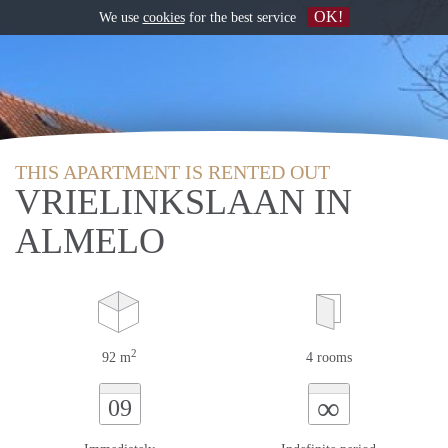
OK!
We use
cookies
for the best service
THIS APARTMENT IS RENTED OUT
VRIELINKSLAAN IN
ALMELO
2
92 m
4 rooms
∞
09