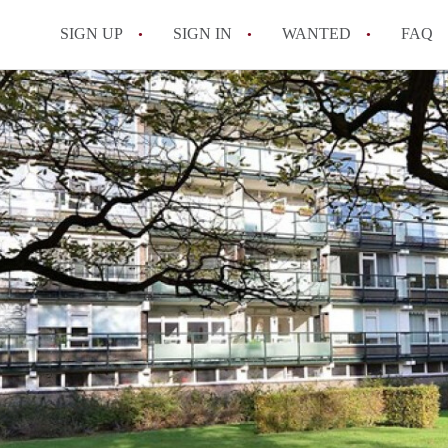
SIGN UP
SIGN IN
WANTED
FAQ
All FAQs