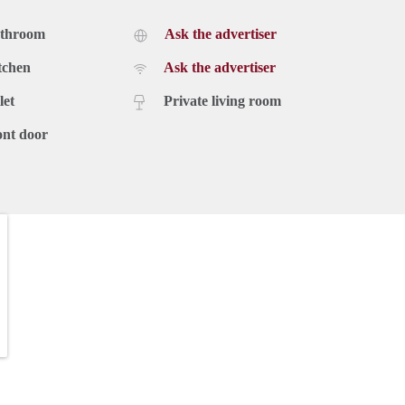
athroom
Ask the advertiser
tchen
Ask the advertiser
let
Private living room
ont door