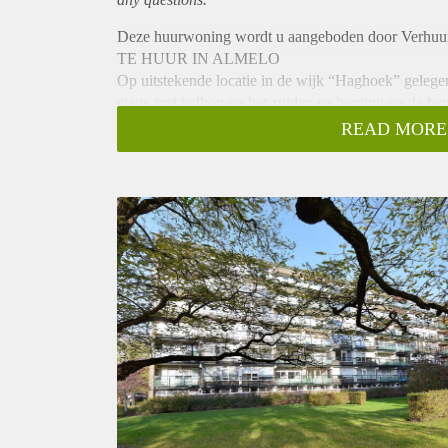
Deze huurwoning wordt u aangeboden door Verhu
TE HUUR IN ALMELO
Op uitstekende locatie in de wijk “Haghoek” geleg
etage met balkon op het zuiden en berging op de be
voorzien van inbouwapparatuur.
READ MORE
Begane grond:
Centrale afgesloten entree met videofoon installatie, 
trappenhuis.
INDELING:
Entree, meterkast, toilet, keuken voorzien van inbo
doorloop naar balkon gesitueerd op het zuiden. Tus
wastafel.
BIJZONDERHEDEN:
- Beschikbaar per 1 november 2021
- Huurprijs € 875,- per maand exclusief G/W/E
- Voor onbepaalde tijd te huur
- Waarborg 1 maand huur
- Minimale huurtermijn 12 maanden
Geïnteresseerd? Schrijf u in op www.verhuurpro.nl 