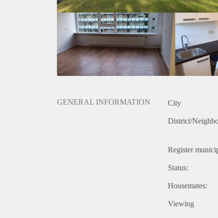
Deze advertentie op internet en op Facebook is slech
onjuistheden kunnen geen rechten worden ontleend.
GENERAL INFORMATION
City
District/Neighb
Register municip
Status:
Housemates:
Viewing