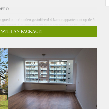
urPRO
en goed onderhouden gestoffeerd 4-kamer appartement op de 5e
gane grond. Het appartement heeft een prachtige keuken
 WITH AN PACKAGE!
binnendoor naar inpandige bergingen, liftinstallatie en
uwapparatuur, C.V. opstelplaats, provisiekast, royale woonkamer
senhal met 3 slaapkamers, badkamer voorzien van douche en
en stuur een mail naar almelo@verhuurpro.nl.