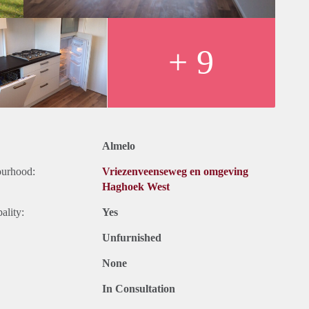
ts ter informatie en dus geheel vrijblijvend. Aan eventuele
+ 9
Almelo
ourhood:
Vriezenveenseweg en omgeving
Haghoek West
ality:
Yes
Unfurnished
None
In Consultation