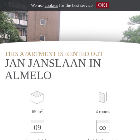
OK!
We use
cookies
for the best service
THIS APARTMENT IS RENTED OUT
JAN JANSLAAN IN
ALMELO
2
65 m
4 rooms
∞
09