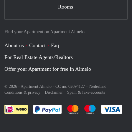
Rooms
Find your Apartment on Apartment Almelo
About us
Contact
Faq
For Real Estate Agents/Realtors
Offer your Apartment for free in Almelo
© 2026 - Apartment Almelo - CC no. 02094127 –
Nederland
Conditions & privacy
Disclaimer
Spam & fake-accounts
Pay easily with :payment method
Pay easily with :payment meth
Pay easily with :pay
Pay e