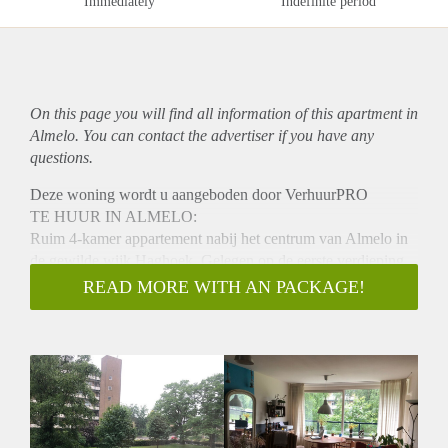
Immediately
Indefinite period
On this page you will find all information of this
apartment
in
Almelo. You can contact the advertiser if you have any
questions.
Deze woning wordt u aangeboden door VerhuurPRO
TE HUUR IN ALMELO:
Ruim 4-kamer appartement nabij het centrum van Almelo in
de gewilde wijk Haghoek. Gelegen op de eerste verdieping
van een goed onderhouden complex. Supermarkt en
READ MORE WITH AN PACKAGE!
openbaar vervoer op loopafstand. Het gezellige centrum van
Almelo is op 10 fietsminuten te bereiken.
INDELING
Entree, hal, luxe keuken met elektrisch koken, ijskast en
vriezer.
De hal biedt toegang tot de zonnige woonkamer met toegang
tot het balkon, het appartement heeft drie slaapkamers en