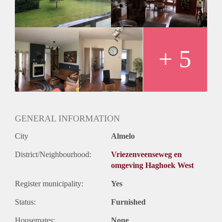
keurige badkamer met douche en wastafel.
BIJZONDERHEDEN:
- Beschikbaar per 15 juli 2021
- Huurprijs € 850,- excl. g/w/e
- Waarborgsom € 850,-
+ 5
- Gestoffeerd
- Minimale huurperiode 12 maanden.
Geïnteresseerd? Schrijf u in op www.verhuurpro.nl en stuur
een mail naar almelo@verhuurpro.nl.
Deze advertentie op internet en op Facebook is slechts ter
informatie en dus geheel vrijblijvend. Aan eventuele
GENERAL INFORMATION
onjuistheden kunnen geen rechten worden ontleend.
City
Almelo
District/Neighbourhood:
Vriezenveenseweg en
omgeving Haghoek West
Register municipality:
Yes
Status:
Furnished
Housemates:
None