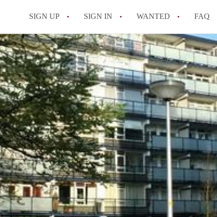
SIGN UP
SIGN IN
WANTED
FAQ
All FAQs