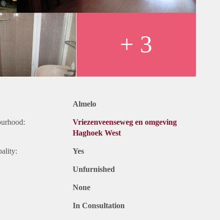
+ 3
Almelo
ourhood:
Vriezenveenseweg en omgeving
Haghoek West
ality:
Yes
Unfurnished
None
In Consultation