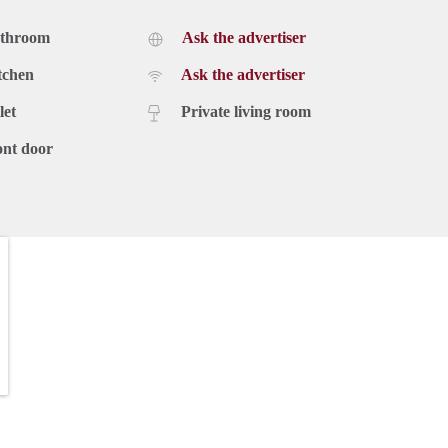
athroom
Ask the advertiser
tchen
Ask the advertiser
let
Private living room
ont door