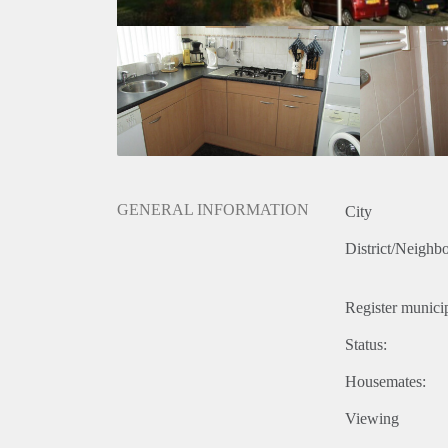
GENERAL INFORMATION
City
District/Neighb
Register municip
Status:
Housemates:
Viewing