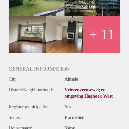
keurige badkamer met douche en wastafel.
BIJZONDERHEDEN:
- Beschikbaar per 1 januari 2023
- Minimale huurtermijn 12 maanden
- Huurprijs € 875,- incl. serv.kstn excl. g/w/e
+ 11
- Waarborgsom 1 maand huur
- Huisdieren niet toegestaan
- Deels gestoffeerd
Geïnteresseerd? Schrijf u in op www.verhuurpro.nl en stuur
een mail naar almelo@verhuurpro.nl.
Deze advertentie op internet en op Facebook is slechts ter
GENERAL INFORMATION
informatie en dus geheel vrijblijvend. Aan eventuele
City
Almelo
onjuistheden kunnen geen rechten worden ontleend.
District/Neighbourhood:
Vriezenveenseweg en
omgeving Haghoek West
Register municipality:
Yes
Status:
Furnished
Housemates:
None