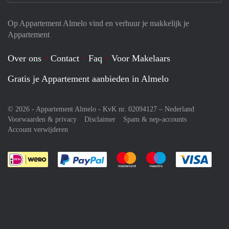
Op Appartement Almelo vind en verhuur je makkelijk je
Appartement
Over ons
Contact
Faq
Voor Makelaars
Gratis je Appartement aanbieden in Almelo
© 2026 - Appartement Almelo - KvK nr. 02094127 –
Nederland
Voorwaarden & privacy
Disclaimer
Spam & nep-accounts
Account verwijderen
Je rekent gemakkelijk af met Paypal
Je rekent gemakkelijk af met M
Je rekent gemakkelij
Je re