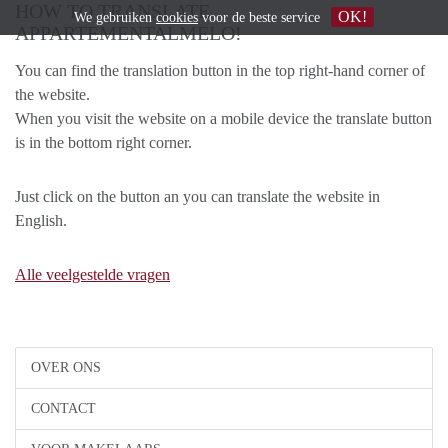
HOW TO TRANSLATE
OK!
We gebruiken
cookies
voor de beste service
APPARTEMENTALMELO!
You can find the translation button in the top right-hand corner of
the website.
When you visit the website on a mobile device the translate button
is in the bottom right corner.
Just click on the button an you can translate the website in
English.
Alle veelgestelde vragen
OVER ONS
CONTACT