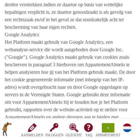
derden verstrekken indien ze daartoe op basis van wettelijke
bepalingen verplicht is, ze daartoe genoodzaakt is als gevolg van
een rechtszaak en/of in het geval ze dat noodzakelijk acht ter
bescherming van haar eigen rechten.
Google Analytics
Het Platform maakt gebruik van Google Analytics, een
webanalyse-service die wordt aangeboden door Google Inc.
("Google"). Google Analytics maakt gebruik van cookies zoals
beschreven in paragraaf 3 hierboven om AppartementAlmelo te
helpen analyseren hoe jij van het Platform gebruik maakt. De door
het cookie gegenereerde informatie (met inbegrip van het IP-
adres) wordt overgebracht naar en door Google opgeslagen op
servers in de Verenigde Staten. Google gebruikt deze informatie
om voor AppartementAlmelo bij te houden hoe je het Platform
gebruikt, rapporten over de website-activiteit op te stellen voor
AppartementAlmelo en andere diensten aan te bieden met
betrekking tot website-activiteit en internet gebruik. Google mag
+
deze informatie aan derden verschaffen indien Google hiertoe
AANMELDEN
INLOGGEN
GEZOCHT
FAQ
APPARTEMENT
wettelijk wordt verplicht, of voor zover deze derden de informatie