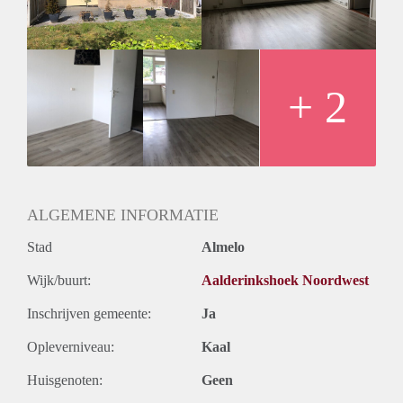
fietsenberging.
BIJZONDERHEDEN:
- Beschikbaar per 11 februari 2021
- Kale huurprijs € 750,- excl. G/W/E
- Waarborgsom 1 maand huur
+ 2
- Minimale huurtermijn 12 maanden
Geïnteresseerd? Schrijf u in op www.verhuurpro.nl en stuur
een mail naar almelo@verhuurpro.nl.
Deze advertentie op internet en op Facebook is slechts ter
informatie en dus geheel vrijblijvend. Aan eventuele
onjuistheden kunnen geen rechten worden ontleend.
ALGEMENE INFORMATIE
Stad
Almelo
Wijk/buurt:
Aalderinkshoek Noordwest
Inschrijven gemeente:
Ja
Opleverniveau:
Kaal
Huisgenoten:
Geen