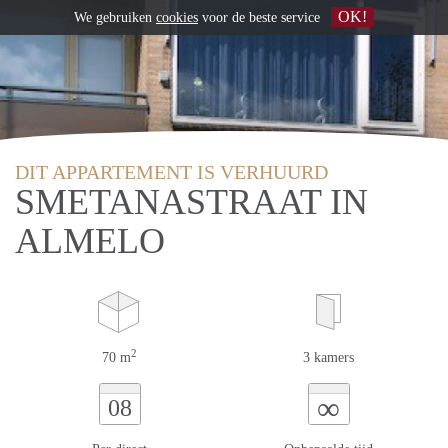
OK!
We gebruiken
cookies
voor de beste service
DIT APPARTEMENT IS VERHUURD
SMETANASTRAAT IN
ALMELO
2
70 m
3 kamers
∞
08