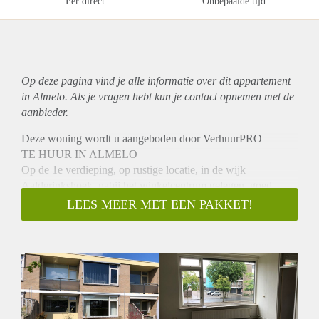
Per direct
Onbepaalde tijd
Op deze pagina vind je alle informatie over dit
appartement
in Almelo. Als je vragen hebt kun je contact opnemen met de
aanbieder.
Deze woning wordt u aangeboden door VerhuurPRO
TE HUUR IN ALMELO
Op de 1e verdieping, op rustige locatie, in de wijk
Aalderinkshoek, nabij het winkelcentrum gelegen, goed
onderhouden appartement in kleinschalig
LEES MEER MET EEN PAKKET!
appartementencomplex, met berging in de onderbouw.
INDELING:
Entree, hal, dichte keuken, bijkeuken/berging met
wasmachine-aansluiting, woonkamer met provisiekast, 2
slaapkamers waarvan 1 met inbouwkast en toegang tot
balkon, badkamer met douche, wastafel en toilet. Op de
begane grond bevindt zich de gemeenschappelijke