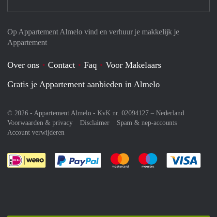
Op Appartement Almelo vind en verhuur je makkelijk je
Appartement
Over ons
Contact
Faq
Voor Makelaars
Gratis je Appartement aanbieden in Almelo
© 2026 - Appartement Almelo - KvK nr. 02094127 –
Nederland
Voorwaarden & privacy
Disclaimer
Spam & nep-accounts
Account verwijderen
Je rekent gemakkelijk af met Paypal
Je rekent gemakkelijk af met M
Je rekent gemakkelij
Je re