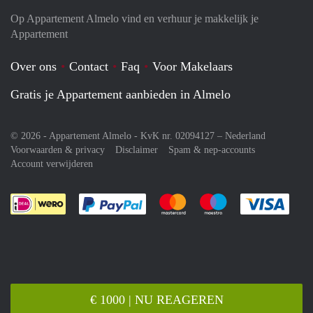
Op Appartement Almelo vind en verhuur je makkelijk je
Appartement
Over ons
Contact
Faq
Voor Makelaars
Gratis je Appartement aanbieden in Almelo
© 2026 - Appartement Almelo - KvK nr. 02094127 –
Nederland
Voorwaarden & privacy
Disclaimer
Spam & nep-accounts
Account verwijderen
Je rekent gemakkelijk af met Paypal
Je rekent gemakkelijk af met M
Je rekent gemakkelij
Je re
€ 1000 | NU REAGEREN