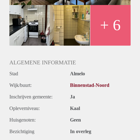
- Waarborgsom 1 maand huur
Geïnteresseerd? Schrijf u in op www.verhuurpro.nl en stuur
een mail naar almelo@verhuurpro.nl.
+ 6
Deze advertentie op internet en op Facebook is slechts ter
informatie en dus geheel vrijblijvend. Aan eventuele
onjuistheden kunnen geen rechten worden ontleend.
ALGEMENE INFORMATIE
Stad
Almelo
Wijk/buurt:
Binnenstad-Noord
Inschrijven gemeente:
Ja
Opleverniveau:
Kaal
Huisgenoten:
Geen
Bezichtiging
In overleg