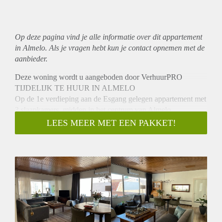
Op deze pagina vind je alle informatie over dit
appartement
in Almelo. Als je vragen hebt kun je contact opnemen met de
aanbieder.
Deze woning wordt u aangeboden door VerhuurPRO
TIJDELIJK TE HUUR IN ALMELO
Op de 1e verdieping aan de Esgang gelegen appartement met
3 slaapkamers, midden in het centrum van Almelo.
INDELING:
LEES MEER MET EEN PAKKET!
Ruime hal,, woonkamer met toegang tot balkon, dichte
keuken, badkamer met douche, wastafel en toilet en drie
slaapkamers.
BIJZONDERHEDEN:
- Beschikbaar per 1 juni 2023
- Tijdelijk te huur voor maximaal 6 tot 9 maanden
- Huurprijs € 1.000,- per maand incl serv.kosten en excl.
g/w/e
- Vast voorschot g/w/e € 200,- per maand