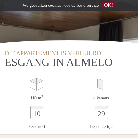
OK!
We gebruiken
cookies
voor de beste service
DIT APPARTEMENT IS VERHUURD
ESGANG IN ALMELO
2
110 m
4 kamers
10
29
Per direct
Bepaalde tijd