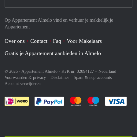
Op Appartement Almelo vind en verhuur je makkelijk je
Appartement
Over ons
Contact
Faq
Voor Makelaars
Gratis je Appartement aanbieden in Almelo
© 2026 - Appartement Almelo - KvK nr. 02094127 –
Nederland
Voorwaarden & privacy
Disclaimer
Spam & nep-accounts
Account verwijderen
Je rekent gemakkelijk af met Paypal
Je rekent gemakkelijk af met M
Je rekent gemakkelij
Je re