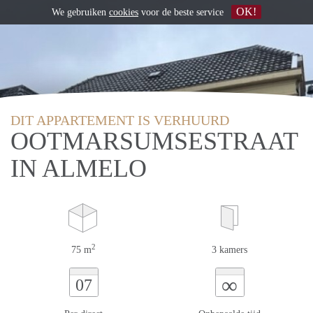
OK!
We gebruiken
cookies
voor de beste service
DIT APPARTEMENT IS VERHUURD
OOTMARSUMSESTRAAT
IN ALMELO
2
75 m
3 kamers
∞
07