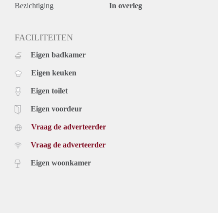
- Huurprijs: € 1.200,- excl. G/W/E;
Bezichtiging
In overleg
- Waarborgsom: € 2.400,-;
- Servicekosten € 50,- per maand;
- Huurtermijn minimaal 24 maanden;
FACILITEITEN
- Woonoppervlakte: ca. 75 m2;
Eigen badkamer
- Energielabel A;
- In 2024 volledig gerenoveerd;
Eigen keuken
- 2 slaapkamers;
- Parketvloer in hele appartement;
Eigen toilet
- Gelegen in het Doelengebied;
- Ruim dakterras: ca. 22 m2;
Eigen voordeur
- Geen huisdieren;
Vraag de adverteerder
- Vloerverwarming
Dit instapklare appartement biedt een unieke kans om luxe en
Vraag de adverteerder
comfort te combineren in het centrum van Almelo. De
hoogwaardige afwerking en de fijne indeling maken het tot
Eigen woonkamer
een ideale woning voor diegenen die op zoek zijn naar een
moderne en comfortabele woonruimte.
Neem contact met ons op voor meer informatie of plan een
bezichtiging in om dit prachtige appartement zelf te ervaren!
Deze advertentie op internet en op Facebook is slechts ter