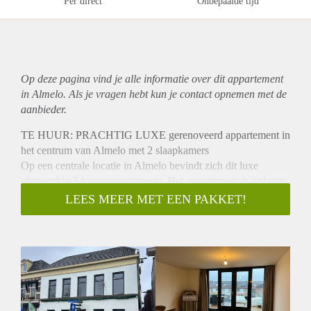
Per direct
Onbepaalde tijd
Op deze pagina vind je alle informatie over dit
appartement
in Almelo. Als je vragen hebt kun je contact opnemen met de
aanbieder.
TE HUUR: PRACHTIG LUXE gerenoveerd appartement in
het centrum van Almelo met 2 slaapkamers
Op een centrale locatie in Almelo bevindt zich dit luxe
afgewerkte 3-kamerappartement. Het appartement is onlangs
compleet verbouwd en voorzien van moderne en
LEES MEER MET EEN PAKKET!
hoogwaardige materialen. De combinatie van de smaakvolle
afwerking, de royale ruimte en de sfeervolle parketvloer
maakt dit appartement tot een ideale woning voor wie op
zoek is naar comfort en stijl. Gelegen aan de rand van het
gezellige Doelengebied, in het historische centrum van
Almelo, bevindt dit appartement zich op een toplocatie waar
alles op loopafstand is. U vindt hier diverse winkels,