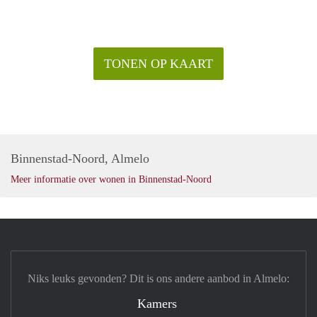
informatie en dus geheel vrijblijvend. Aan eventuele
onjuistheden kunnen geen rechten worden ontleend.
TONEN OP KAART
Binnenstad-Noord, Almelo
Meer informatie over wonen in Binnenstad-Noord
Niks leuks gevonden? Dit is ons andere aanbod in Almelo:
Kamers