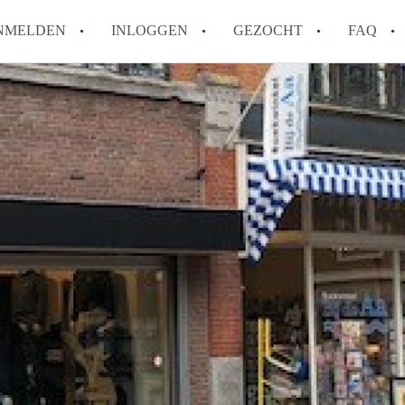
NMELDEN
INLOGGEN
GEZOCHT
FAQ
How to translate AppartementAlmelo!
Wat is AppartementAlmelo?
Hoeveel kost het om te reageren op een A
Tips: om in Almelo een appartement te vi
Wat is de privacyverklaring van Apparte
Alle veelgestelde vragen