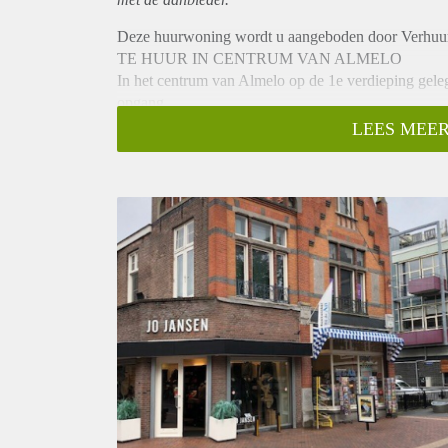
Deze huurwoning wordt u aangeboden door Verhu
TE HUUR IN CENTRUM VAN ALMELO
In het centrum van Almelo op de 1e verdieping gele
opgang.
INDELING:
LEES MEER
Eigen opgang, overloop met doorgang naar woonkam
op de winkelstraat en terras van Solera. Eén zeer r
douche en wastafel, apart toilet.
Gesloten keuken met trapopgang naar dakterras.
BIJZONDERHEDEN:
- Zeer ruim appartement met authentieke details
- Mooi gesitueerd tegenover terras van Solera
- Beschikbaar per 1 januari 2023
- Kale huurprijs € 900,- per maand
- Voorschot G/W/E € 250,- per maand
- internet / tv € 50,- per maand
- meubels en inventaris € 80,- per maand
- Waarborgsom € 1.000,-
- Minimale huurperiode 12 maanden