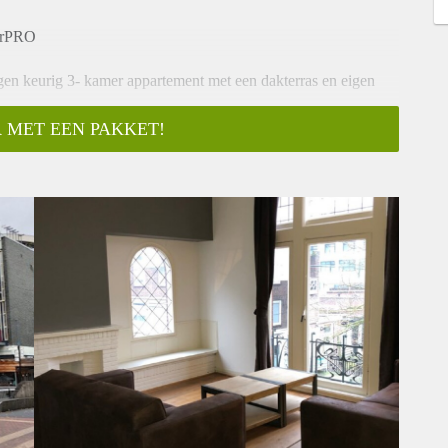
urPRO
gen keurig 3- kamer appartement met een dakterras en eigen
 MET EEN PAKKET!
er, slaapkamers en keuken. Riante woonkamer met uitzicht
uime slaapkamer en 2 kleinere slaapkamers, badkamer met