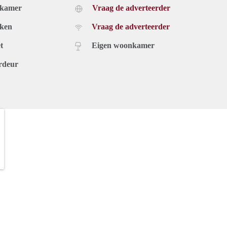
dkamer
Vraag de adverteerder
uken
Vraag de adverteerder
t
Eigen woonkamer
rdeur