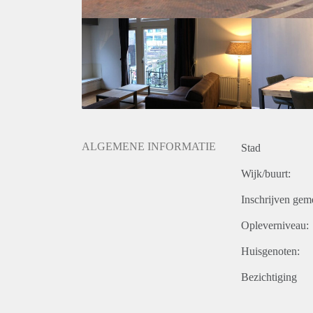
Geïnteresseerd? Schrijf u in op www.verhuurpro.nl 
Deze advertentie op internet en op Facebook is slech
onjuistheden kunnen geen rechten worden ontleend.
ALGEMENE INFORMATIE
Stad
Wijk/buurt:
Inschrijven gem
Opleverniveau:
Huisgenoten:
Bezichtiging