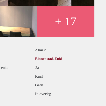
en stuur een mail naar almelo@verhuurpro.nl.
ts ter informatie en dus geheel vrijblijvend. Aan eventuele
+ 17
Almelo
Binnenstad-Zuid
eente:
Ja
Kaal
Geen
In overleg