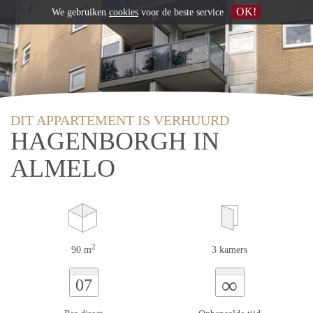
OK!
We gebruiken
cookies
voor de beste service
DIT APPARTEMENT IS VERHUURD
HAGENBORGH IN
ALMELO
2
90 m
3 kamers
∞
07