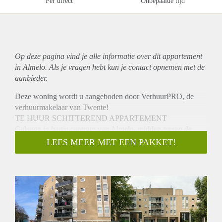
Per direct
Onbepaalde tijd
Op deze pagina vind je alle informatie over dit
appartement
in Almelo. Als je vragen hebt kun je contact opnemen met de
aanbieder.
Deze woning wordt u aangeboden door VerhuurPRO, de
verhuurmakelaar van Twente!
TE HUUR SCHITTEREND APPARTEMENT
Gelegen in hartje centrum van Almelo, midden tussen de
winkels en dichtbij de Gravenallee ligt dit prachtige
LEES MEER MET EEN PAKKET!
appartement op de 3e verdieping waar u zo in kunt!
Deze goed onderhouden woning ziet er netjes uit in de verf
en behang en is voorzien van een PVC vloer, behalve in de
keuken, toilet en badkamer. Het appartement is voorzien van
een waterontharder en heeft een inpandige fietsenberging.
INDELING:
Hal met toilet, berging, badkamer met wastafel, douche en