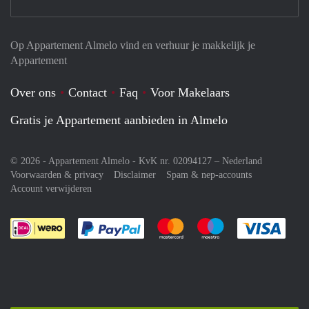
Op Appartement Almelo vind en verhuur je makkelijk je
Appartement
Over ons
Contact
Faq
Voor Makelaars
Gratis je Appartement aanbieden in Almelo
© 2026 - Appartement Almelo - KvK nr. 02094127 –
Nederland
Voorwaarden & privacy
Disclaimer
Spam & nep-accounts
Account verwijderen
Je rekent gemakkelijk af met Paypal
Je rekent gemakkelijk af met M
Je rekent gemakkelij
Je re