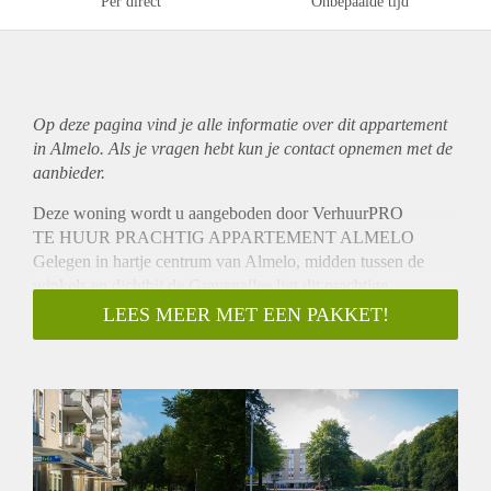
Per direct
Onbepaalde tijd
Op deze pagina vind je alle informatie over dit
appartement
in Almelo. Als je vragen hebt kun je contact opnemen met de
aanbieder.
Deze woning wordt u aangeboden door VerhuurPRO
TE HUUR PRACHTIG APPARTEMENT ALMELO
Gelegen in hartje centrum van Almelo, midden tussen de
winkels en dichtbij de Gravenallee ligt dit prachtige
appartement waar u zo in kunt!
LEES MEER MET EEN PAKKET!
INDELING:
Hal met toilet, berging, badkamer met wastafel, douche en
ligbad. Twee slaapkamers en een zeer ruime woonkamer met
pvc vloer en open keuken, welke is voorzien van alle
inbouwapparatuur. Vanuit de woonkamer heeft u toegang tot
het balkon.
BIJZONDERHEDEN: