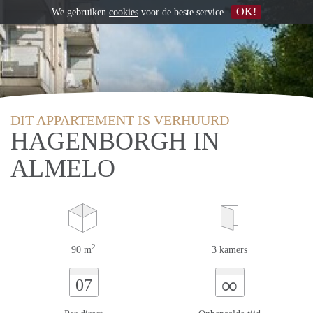
OK!
We gebruiken
cookies
voor de beste service
DIT APPARTEMENT IS VERHUURD
HAGENBORGH IN
ALMELO
2
90 m
3 kamers
∞
07