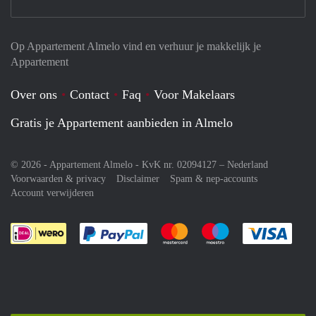
Op Appartement Almelo vind en verhuur je makkelijk je
Appartement
Over ons
Contact
Faq
Voor Makelaars
Gratis je Appartement aanbieden in Almelo
© 2026 - Appartement Almelo - KvK nr. 02094127 –
Nederland
Voorwaarden & privacy
Disclaimer
Spam & nep-accounts
Account verwijderen
Je rekent gemakkelijk af met Paypal
Je rekent gemakkelijk af met M
Je rekent gemakkelij
Je re