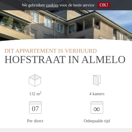
OK!
We gebruiken
cookies
voor de beste service
DIT APPARTEMENT IS VERHUURD
HOFSTRAAT IN ALMELO
2
132 m
4 kamers
∞
07
Per direct
Onbepaalde tijd