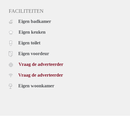
- Huisdieren niet toegestaan
- Eigen berging en parkeerplaats
FACILITEITEN
- Gemeubileerd huren mogelijk
Eigen badkamer
- Bijkeuken voor wasmachine/droger/vriezer met wasbak
Geïnteresseerd? Schrijf u in op www.verhuurpro.nl en stuur
Eigen keuken
een mail naar almelo@verhuurpro.nl.
Deze advertentie op internet en op Facebook is slechts ter
Eigen toilet
informatie en dus geheel vrijblijvend. Aan eventuele
onjuistheden kunnen geen rechten worden ontleend.
Eigen voordeur
Vraag de adverteerder
Vraag de adverteerder
Eigen woonkamer