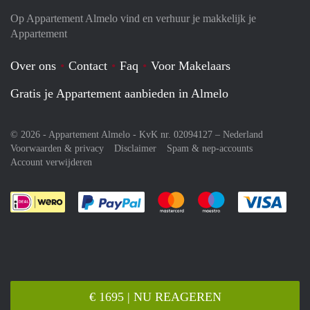
Op Appartement Almelo vind en verhuur je makkelijk je
Appartement
Over ons
Contact
Faq
Voor Makelaars
Gratis je Appartement aanbieden in Almelo
© 2026 - Appartement Almelo - KvK nr. 02094127 –
Nederland
Voorwaarden & privacy
Disclaimer
Spam & nep-accounts
Account verwijderen
Je rekent gemakkelijk af met Paypal
Je rekent gemakkelijk af met M
Je rekent gemakkelij
Je re
€ 1695 | NU REAGEREN