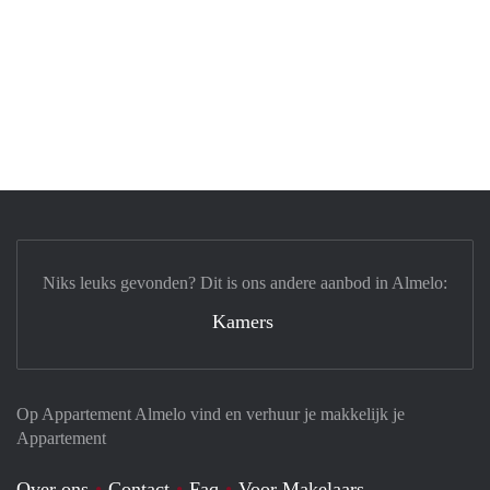
Niks leuks gevonden? Dit is ons andere aanbod in Almelo:
Kamers
Op Appartement Almelo vind en verhuur je makkelijk je
Appartement
Over ons
Contact
Faq
Voor Makelaars