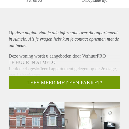
Per direct
Onbepaalde tijd
Op deze pagina vind je alle informatie over dit
appartement
in Almelo. Als je vragen hebt kun je contact opnemen met de
aanbieder.
Deze woning wordt u aangeboden door VerhuurPRO
TE HUUR IN ALMELO
Leuk deels gestoffeerd appartement gelegen op de 2e etage,
met 1 slaapkamer.
INDELING:
LEES MEER MET EEN PAKKET!
Gezamenlijke entree, overloop, woonkamer, slaapkamer,
badkamer met dubbele wastafel, douche, separaat toilet en
keuken met veel bergruimte. Bijkeuken met wasmachine,
droger en koelkast.
BIJZONDERHEDEN:
- Beschikbaar per direct
- Gezocht: rustige en werkende man/vrouw