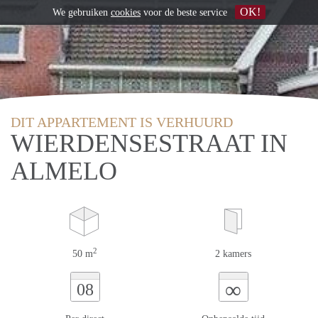
OK!
We gebruiken
cookies
voor de beste service
DIT APPARTEMENT IS VERHUURD
WIERDENSESTRAAT IN
ALMELO
2
50 m
2 kamers
∞
08