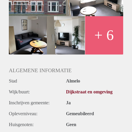
- Huurprijs € 600,-
- Voorschot gas, water, elektra, internet € 265,- per maand.
- Waarborgsom 1 maand huur
- Huisdieren niet toegestaan
Geïnteresseerd? Schrijf u in op www.verhuurpro.nl en stuur
+ 6
een mail naar almelo@verhuurpro.nl.
Deze advertentie op internet en op Facebook is slechts ter
informatie en dus geheel vrijblijvend. Aan eventuele
onjuistheden kunnen geen rechten worden ontleend.
ALGEMENE INFORMATIE
Stad
Almelo
Wijk/buurt:
Dijkstraat en omgeving
Inschrijven gemeente:
Ja
Opleverniveau:
Gemeubileerd
Huisgenoten:
Geen