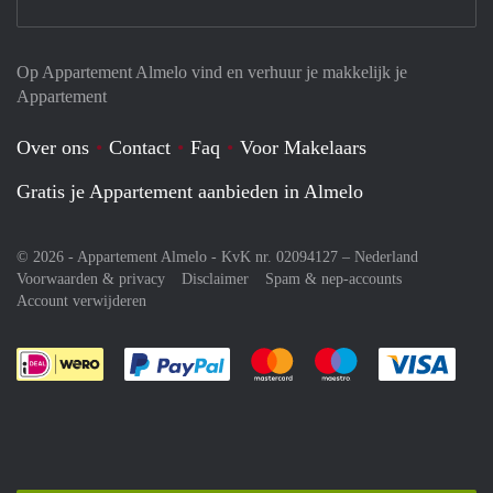
Op Appartement Almelo vind en verhuur je makkelijk je
Appartement
Over ons
Contact
Faq
Voor Makelaars
Gratis je Appartement aanbieden in Almelo
© 2026 - Appartement Almelo - KvK nr. 02094127 –
Nederland
Voorwaarden & privacy
Disclaimer
Spam & nep-accounts
Account verwijderen
Je rekent gemakkelijk af met Paypal
Je rekent gemakkelijk af met M
Je rekent gemakkelij
Je re