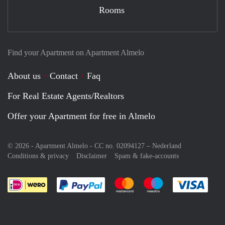
Rooms
Find your Apartment on Apartment Almelo
About us
Contact
Faq
For Real Estate Agents/Realtors
Offer your Apartment for free in Almelo
© 2026 - Apartment Almelo - CC no. 02094127 –
Nederland
Conditions & privacy
Disclaimer
Spam & fake-accounts
Pay easily with :payment method
Pay easily with :payment meth
Pay easily with :pay
Pay e