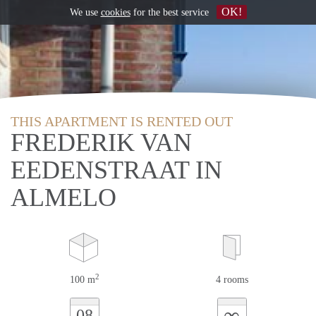
OK!
We use
cookies
for the best service
THIS APARTMENT IS RENTED OUT
FREDERIK VAN
EEDENSTRAAT IN
ALMELO
2
100 m
4 rooms
∞
08