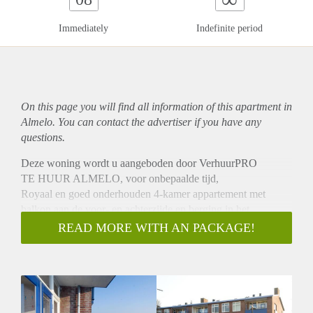
Immediately
Indefinite period
On this page you will find all information of this
apartment
in
Almelo. You can contact the advertiser if you have any
questions.
Deze woning wordt u aangeboden door VerhuurPRO
TE HUUR ALMELO, voor onbepaalde tijd,
Royaal en goed onderhouden 4-kamer appartement met
balkon aan de voor- en achterzijde en berging in het
souterrain, gelegen op de tweede verdieping. Het
READ MORE WITH AN PACKAGE!
appartement bevindt zich nabij de uitvalswegen A1/ A35 en
nabij het centrum van Almelo.
INDELING:
Entree/ hal, meterkast, toilet, vaste kasten, 3 slaapkamers
waarvan 1 met openslaande deuren naar het balkon aan de