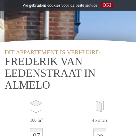
OK!
We gebruiken
cookies
voor de beste service
DIT APPARTEMENT IS VERHUURD
FREDERIK VAN
EEDENSTRAAT IN
ALMELO
2
100 m
4 kamers
∞
07