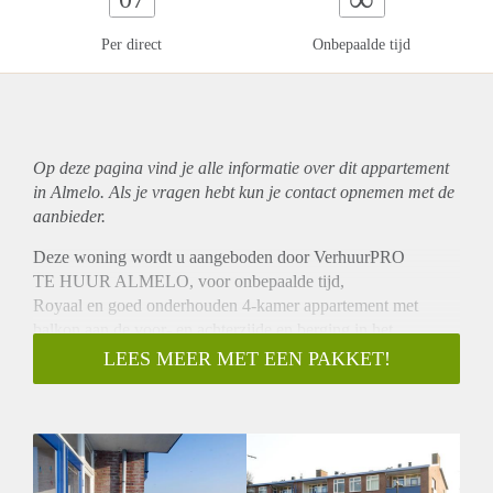
Per direct
Onbepaalde tijd
Op deze pagina vind je alle informatie over dit
appartement
in Almelo. Als je vragen hebt kun je contact opnemen met de
aanbieder.
Deze woning wordt u aangeboden door VerhuurPRO
TE HUUR ALMELO, voor onbepaalde tijd,
Royaal en goed onderhouden 4-kamer appartement met
balkon aan de voor- en achterzijde en berging in het
souterrain, gelegen op de tweede verdieping. Het
LEES MEER MET EEN PAKKET!
appartement bevindt zich nabij de uitvalswegen A1/ A35 en
nabij het centrum van Almelo.
INDELING:
Entree/ hal, meterkast, toilet, vaste kasten, 3 slaapkamers
waarvan 1 met openslaande deuren naar het balkon aan de