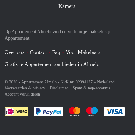
Kamers
Op Appartement Almelo vind en verhuur je makkelijk je
Appartement
Over ons
Contact
Faq
Voor Makelaars
Gratis je Appartement aanbieden in Almelo
© 2026 - Appartement Almelo - KvK nr. 02094127 –
Nederland
Voorwaarden & privacy
Disclaimer
Spam & nep-accounts
Account verwijderen
Je rekent gemakkelijk af met Paypal
Je rekent gemakkelijk af met M
Je rekent gemakkelij
Je re