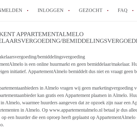
NMELDEN
INLOGGEN
GEZOCHT
FAQ
KENT APPARTEMENTALMELO
LAARSVERGOEDING/BEMIDDELINGSVERGOED
How to translate AppartementAlmelo!
Wat is AppartementAlmelo?
kelaarsvergoeding/bemiddelingsvergoeding
Hoeveel kost het om te reageren op een A
mentAlmelo is een online huurmarkt en geen bemiddelaar/makelaar. Hu
Tips: om in Almelo een appartement te vi
eigen initiatief. AppartementAlmelo bemiddelt dus niet en vraagt gee
Wat is de privacyverklaring van Apparte
Alle veelgestelde vragen
artementaanbieders in Almelo vragen wij geen marketingvergoeding v
artementaanbieder kan gratis een Appartement plaatsen in Almelo. Hu
 in Almelo, waarmee huurders aangeven dat ze opzoek zijn naar een A
tementen in Almelo. Op www.appartementalmelo.nl betaal je dus alleen
 op een huurder die een oproep heeft geplaatst op AppartementAlmelo 
o.