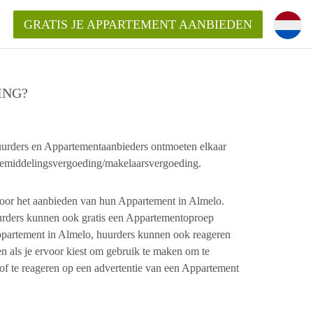
GRATIS JE APPARTEMENT AANBIEDEN
ING?
ppartement in Almelo?
urders en Appartementaanbieders ontmoeten elkaar
nden!
n bemiddelingsvergoeding/makelaarsvergoeding.
mentAlmelo?
oor het aanbieden van hun Appartement in Almelo.
urders kunnen ook gratis een Appartementoproep
ppartement in Almelo, huurders kunnen ook reageren
 als je ervoor kiest om gebruik te maken om te
of te reageren op een advertentie van een Appartement