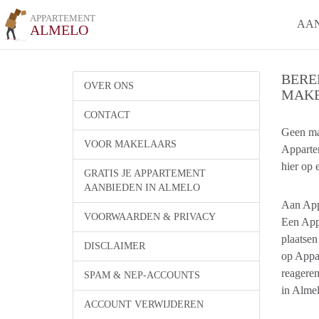
APPARTEMENT
AA
ALMELO
BERE
OVER ONS
MAKE
CONTACT
Geen ma
VOOR MAKELAARS
Apparte
hier op 
GRATIS JE APPARTEMENT
AANBIEDEN IN ALMELO
Aan App
VOORWAARDEN & PRIVACY
Een App
plaatsen
DISCLAIMER
op Appar
reageren
SPAM & NEP-ACCOUNTS
in Almel
ACCOUNT VERWIJDEREN