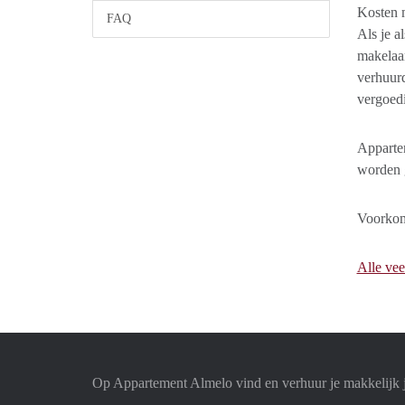
Kosten 
FAQ
Als je a
makelaar
verhuurd
vergoedi
Appartem
worden g
Voorkom
Alle vee
Op Appartement Almelo vind en verhuur je makkelijk 