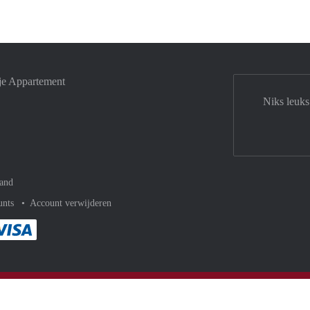
je Appartement
Niks leuks
and
unts
Account verwijderen
met Paypal
kelijk af met Mastercard
ent gemakkelijk af met Meastro
Je rekent gemakkelijk af met Visa