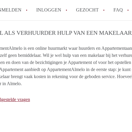
NMELDEN
INLOGGEN
GEZOCHT
FAQ
IL ALS VERHUURDER HULP VAN EEN MAKELAAR 
How to translate AppartementAlmelo!
Wat is AppartementAlmelo?
entAlmelo is een online huurmarkt waar huurders en Appartementaanbi
 zelf geen bemiddelaar. Wil je wel hulp van een makelaar bij het verh
Hoeveel kost het om te reageren op een A
len en doen van de bezichtigingen je Appartement of voor het opstell
Tips: om in Almelo een appartement te vi
e Appartement aanbiedt op AppartementAlmelo in de eerste stap: je kun
Wat is de privacyverklaring van Apparte
laar brengt vaak kosten in rekening voor de geboden service. Hoeveel
Alle veelgestelde vragen
 in Almelo.
lgestelde vragen