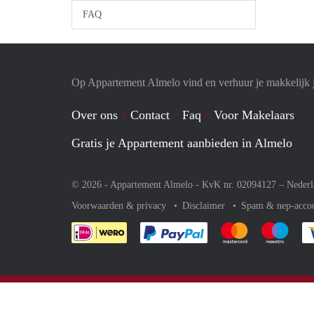
FAQ
Op Appartement Almelo vind en verhuur je makkelijk 
Over ons
Contact
Faq
Voor Makelaars
Gratis je Appartement aanbieden in Almelo
© 2026 - Appartement Almelo - KvK nr. 02094127 –
Nederl
Voorwaarden & privacy
Disclaimer
Spam & nep-acco
Je rekent gemakkelijk af 
Je rekent gemak
Je rek