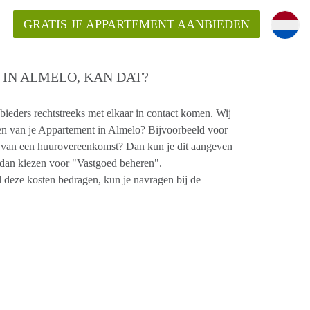
GRATIS JE APPARTEMENT AANBIEDEN
IN ALMELO, KAN DAT?
eders rechtstreeks met elkaar in contact komen. Wij
uren van je Appartement in Almelo? Bijvoorbeeld voor
ppartement in Almelo?
en van een huurovereenkomst? Dan kun je dit aangeven
nden!
t dan kiezen voor "Vastgoed beheren".
mentAlmelo?
 deze kosten bedragen, kun je navragen bij de