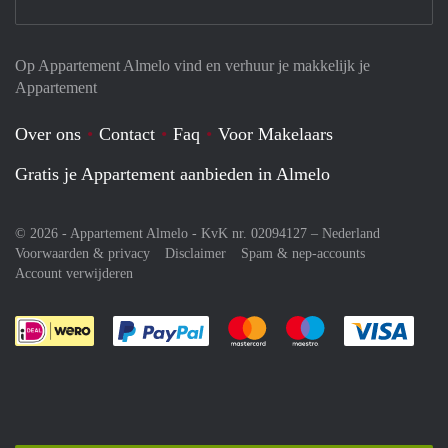
Op Appartement Almelo vind en verhuur je makkelijk je
Appartement
Over ons
Contact
Faq
Voor Makelaars
Gratis je Appartement aanbieden in Almelo
© 2026 - Appartement Almelo - KvK nr. 02094127 –
Nederland
Voorwaarden & privacy
Disclaimer
Spam & nep-accounts
Account verwijderen
Je rekent gemakkelijk af met Paypal
Je rekent gemakkelijk af met M
Je rekent gemakkelij
Je re