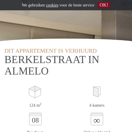
OK!
We gebruiken
cookies
voor de beste service
DIT APPARTEMENT IS VERHUURD
BERKELSTRAAT IN
ALMELO
2
124 m
4 kamers
∞
08