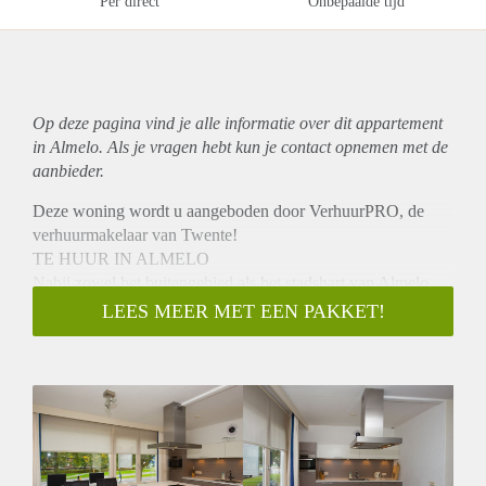
Per direct
Onbepaalde tijd
Op deze pagina vind je alle informatie over dit
appartement
in Almelo. Als je vragen hebt kun je contact opnemen met de
aanbieder.
Deze woning wordt u aangeboden door VerhuurPRO, de
verhuurmakelaar van Twente!
TE HUUR IN ALMELO
Nabij zowel het buitengebied als het stadshart van Almelo
gelegen royale, uitstekend onderhouden drive-in woning.
LEES MEER MET EEN PAKKET!
INDELING:
Begane grond:
Entree, hal, inpandige garage, garderobe, trapopgang,
zonnige tuinkamer voorzien van keuken en elektrisch
bedienbare zonwering.
Eerste verdieping:
Overloop, toilet met hangcloset en fonteintje, ruime L-