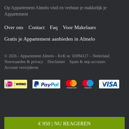
Op Appartement Almelo vind en verhuur je makkelijk je
Appartement
Over ons
Contact
Faq
Voor Makelaars
Gratis je Appartement aanbieden in Almelo
© 2026 - Appartement Almelo - KvK nr. 02094127 –
Nederland
Voorwaarden & privacy
Disclaimer
Spam & nep-accounts
Account verwijderen
Je rekent gemakkelijk af met Paypal
Je rekent gemakkelijk af met M
Je rekent gemakkelij
Je re
€ 950 | NU REAGEREN