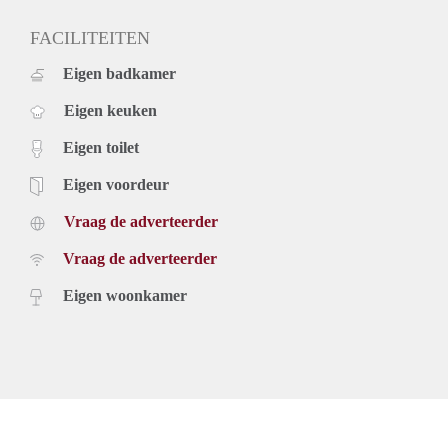
een kopie van uw legitimatie, drie recente loonstroken, uw
arbeidsovereenkomst en een recente verhuurdersverklaring
FACILITEITEN
naar almelo@verhuurpro.nl.
Eigen badkamer
Deze advertentie op internet en op Facebook is slechts ter
informatie en dus geheel vrijblijvend. Aan eventuele
Eigen keuken
onjuistheden kunnen geen rechten worden ontleend.
Eigen toilet
Eigen voordeur
Vraag de adverteerder
Vraag de adverteerder
Eigen woonkamer