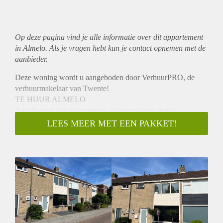
Op deze pagina vind je alle informatie over dit
appartement
in Almelo. Als je vragen hebt kun je contact opnemen met de
aanbieder.
Deze woning wordt u aangeboden door VerhuurPRO, de
verhuurmakelaar van Twente!
TE HUUR ALMELO
Aan de rand van het centrum, gelegen in een rustige
woonomgeving, op loopafstand van 'De Gravenallee" en de
LEES MEER MET EEN PAKKET!
basisschool "de Windhoek" ligt deze
EENGEZINSWONING. Schitterend opgeknapt met geheel
nieuwe vloer op de benedenverdieping. De moderne keuken
is uitgerust met nieuwe keukenapparatuur. De woning heeft 3
slaapkamers en een bergzolder, en een heerlijke tuin met
opbergschuur.
INDELING:
Begane grond:
Hal/entree met (hang)toilet, nieuwe meterkast, trapkast en