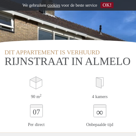
OK!
We gebruiken
cookies
voor de beste service
DIT APPARTEMENT IS VERHUURD
RIJNSTRAAT IN ALMELO
2
90 m
4 kamers
∞
07
Per direct
Onbepaalde tijd