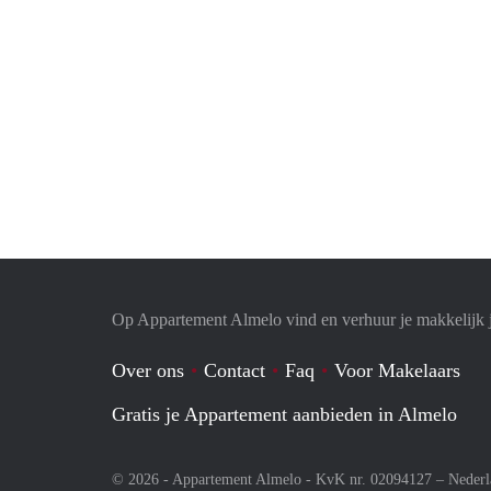
Op Appartement Almelo vind en verhuur je makkelijk 
Over ons
Contact
Faq
Voor Makelaars
Gratis je Appartement aanbieden in Almelo
© 2026 - Appartement Almelo - KvK nr. 02094127 –
Nederl