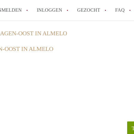
NMELDEN
INLOGGEN
GEZOCHT
FAQ
AGEN-OOST IN ALMELO
How to translate AppartementAlmelo!
-OOST IN ALMELO
Wat is AppartementAlmelo?
Hoeveel kost het om te reageren op een A
Tips: om in Almelo een appartement te vi
Wat is de privacyverklaring van Apparte
Alle veelgestelde vragen