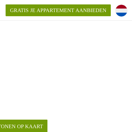
GRATIS JE APPARTEMENT AANBIEDEN
ppartement in Almelo?
nden!
mentAlmelo?
TONEN OP KAART