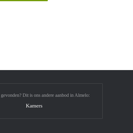
 gevonden? Dit is ons andere aanbod in Almelo:
Kamers