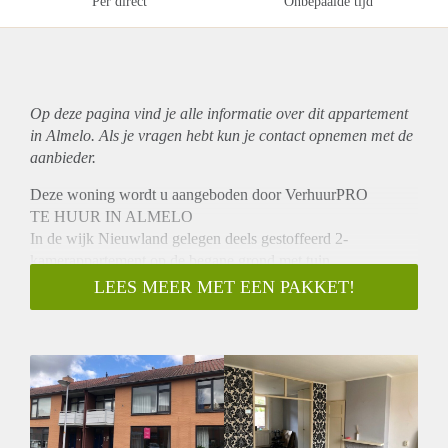
Per direct
Onbepaalde tijd
Op deze pagina vind je alle informatie over dit
appartement
in Almelo. Als je vragen hebt kun je contact opnemen met de
aanbieder.
Deze woning wordt u aangeboden door VerhuurPRO
TE HUUR IN ALMELO
In de wijk Nieuwland gelegen deels gestoffeerd 2-
kamerappartement op de begane grond met tuin.
INDELING BEGANE GROND:
LEES MEER MET EEN PAKKET!
Entree, hal, bergkast, toilet, badkamer voorzien van douche
en wastafel, vervolgens de gesloten keuken en opstelplaats
voor witgoed. Lichte woonkamer met aansluitend de
slaapkamer. Berging met elektra aanwezig.
BIJZONDERHEDEN:
- Beschikbaar per 01-04-2021
- Kale huurprijs € 750,- incl. servicekosten en excl. g/w/e