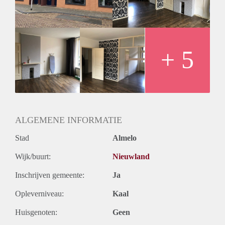
- Waarborgsom 1 maand huur
- Minimale huurtermijn 12 maanden
Geïnteresseerd? Schrijf u in op www.verhuurpro.nl en stuur
een mail naar almelo@verhuurpro.nl.
Deze advertentie op internet en op Facebook is slechts ter
+ 5
informatie en dus geheel vrijblijvend. Aan eventuele
onjuistheden kunnen geen rechten worden ontleend.
ALGEMENE INFORMATIE
Stad
Almelo
Wijk/buurt:
Nieuwland
Inschrijven gemeente:
Ja
Opleverniveau:
Kaal
Huisgenoten:
Geen