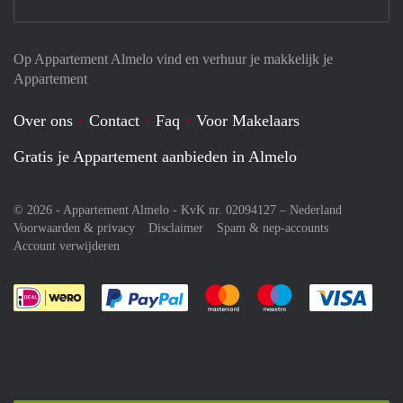
Op Appartement Almelo vind en verhuur je makkelijk je
Appartement
Over ons
Contact
Faq
Voor Makelaars
Gratis je Appartement aanbieden in Almelo
© 2026 - Appartement Almelo - KvK nr. 02094127 –
Nederland
Voorwaarden & privacy
Disclaimer
Spam & nep-accounts
Account verwijderen
Je rekent gemakkelijk af met Paypal
Je rekent gemakkelijk af met M
Je rekent gemakkelij
Je re