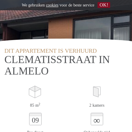
OK!
We gebruiken
cookies
voor de beste service
DIT APPARTEMENT IS VERHUURD
CLEMATISSTRAAT IN
ALMELO
2
85 m
2 kamers
∞
09