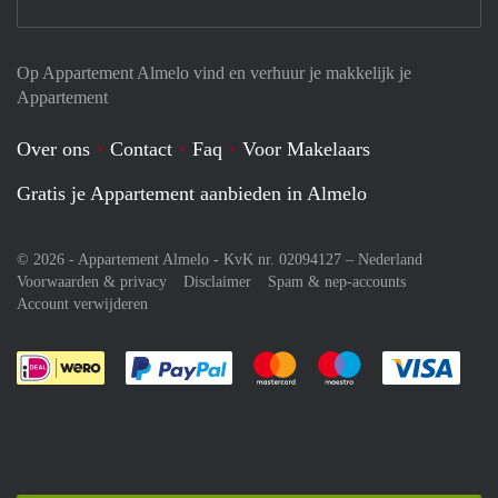
Op Appartement Almelo vind en verhuur je makkelijk je
Appartement
Over ons
Contact
Faq
Voor Makelaars
Gratis je Appartement aanbieden in Almelo
© 2026 - Appartement Almelo - KvK nr. 02094127 –
Nederland
Voorwaarden & privacy
Disclaimer
Spam & nep-accounts
Account verwijderen
Je rekent gemakkelijk af met Paypal
Je rekent gemakkelijk af met M
Je rekent gemakkelij
Je re