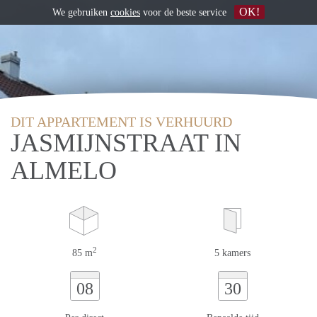
OK!
We gebruiken
cookies
voor de beste service
DIT APPARTEMENT IS VERHUURD
JASMIJNSTRAAT IN
ALMELO
2
85 m
5 kamers
08
30