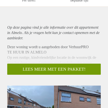
Per direct
Bepaalde tijd
Op deze pagina vind je alle informatie over dit
appartement
in Almelo. Als je vragen hebt kun je contact opnemen met de
aanbieder.
Deze woning wordt u aangeboden door VerhuurPRO
TE HUUR IN ALMELO
Op een rustige, kindvriendelijke locatie in de woonwijk de
Riet ligt deze centraal gelegen goed onderhouden ruime
eengezinswoning met 4 slaapkamers, berging en eigen
LEES MEER MET EEN PAKKET!
achterom.
INDELING:
Begane grond: hal/entree, toilet, meterkast, tuingerichte
woonkamer voorzien van laminaat, keuken met inductie
kookplaat, afzuigkap, afwasmachine en ijskast.
1e VERDIEPING:
Overloop, 3 slaapkamers, badkamer met dubbele wastafel,