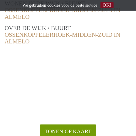
WONEN IN DE WIJK / BUURT
OK!
We gebruiken
cookies
voor de beste service
OSSENKOPPELERHOEK-MIDDEN-ZUID IN
ALMELO
OVER DE WIJK / BUURT
OSSENKOPPELERHOEK-MIDDEN-ZUID IN
ALMELO
TONEN OP KAART