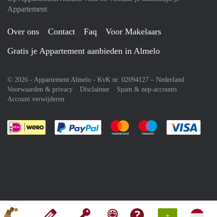
Appartement
Over ons
Contact
Faq
Voor Makelaars
Gratis je Appartement aanbieden in Almelo
© 2026 - Appartement Almelo - KvK nr. 02094127 –
Nederland
Voorwaarden & privacy
Disclaimer
Spam & nep-accounts
Account verwijderen
Je rekent gemakkelijk af met Paypal
Je rekent gemakkelijk af met M
Je rekent gemakkelij
Je re
+